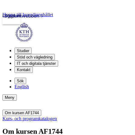
Hoppa till huvudinnehållet
Logga in
Studentwebben
Studier
Stöd och vägledning
IT och digitala tjänster
Kontakt
Sök
English
Meny
Om kursen AF1744
Kurs- och programkatalogen
Om kursen AF1744