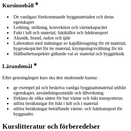
Kursinnehåll
De vanligast förekommande byggmaterialen och deras
egenskaper
Ledning, strålning, konvektion och värmekapacitet
Fukt i luft och material, fuktkällor och fukttransport
Akustik, brand, radon och tjäle
Laboration med mätningar av kapillärsugning för ett material,
hygroskopicitet för tre material, krympning/svällning för trä
Hållbarhetsaspekter gällande val av material och byggteknik
Lärandemål
Efter genomgången kurs ska den studerande kunna:
ge exempel på och beskriva vanliga byggnadsmaterial utifrån
egenskaper, användningsområde och tillverkning
förklara de olika sätten för hur värme och fukt transporteras
utföra beräkningar för fukt i luft och i material
utföra beräkningar beträffande värme- och fukttransport för
byggnader.
Kurslitteratur och förberedelser