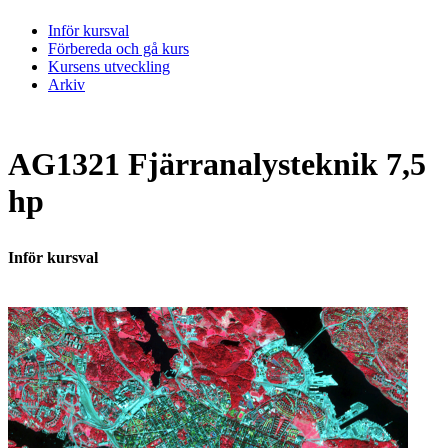
Inför kursval
Förbereda och gå kurs
Kursens utveckling
Arkiv
AG1321 Fjärranalysteknik 7,5
hp
Inför kursval