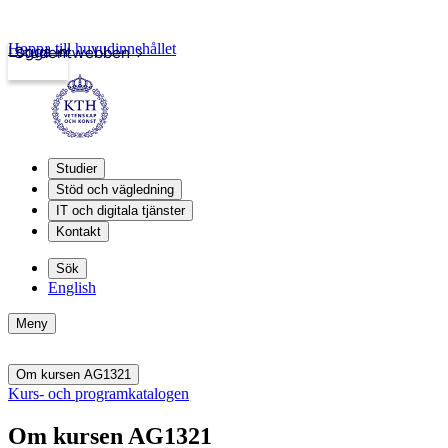
Hoppa till huvudinnehållet
Logga in
Studentwebben
Studier
Stöd och vägledning
IT och digitala tjänster
Kontakt
Sök
English
Meny
Om kursen AG1321
Kurs- och programkatalogen
Om kursen AG1321