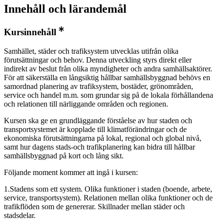
Innehåll och lärandemål
Kursinnehåll
Samhället, städer och trafiksystem utvecklas utifrån olika
förutsättningar och behov. Denna utveckling styrs direkt eller
indirekt av beslut från olika myndigheter och andra samhällsaktörer.
För att säkerställa en långsiktig hållbar samhällsbyggnad behövs en
samordnad planering av trafiksystem, bostäder, grönområden,
service och handel m.m. som grundar sig på de lokala förhållandena
och relationen till närliggande områden och regionen.
Kursen ska ge en grundläggande förståelse av hur staden och
transportsystemet är kopplade till klimatförändringar och de
ekonomiska förutsättningarna på lokal, regional och global nivå,
samt hur dagens stads-och trafikplanering kan bidra till hållbar
samhällsbyggnad på kort och lång sikt.
Följande moment kommer att ingå i kursen:
1.Stadens som ett system. Olika funktioner i staden (boende, arbete,
service, transportsystem). Relationen mellan olika funktioner och de
trafikflöden som de genererar. Skillnader mellan städer och
stadsdelar.