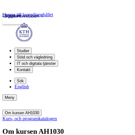
Hoppa till huvudinnehållet
Logga in
Studentwebben
Studier
Stöd och vägledning
IT och digitala tjänster
Kontakt
Sök
English
Meny
Om kursen AH1030
Kurs- och programkatalogen
Om kursen AH1030