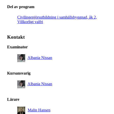
Del av program
Civilingenjörsutbildning i samhällsbyggnad, åk 2,
Villkorligt valfri
Kontakt
Examinator
Albania Nissan
Kursansvarig
Albania Nissan
Lärare
Malin Hansen