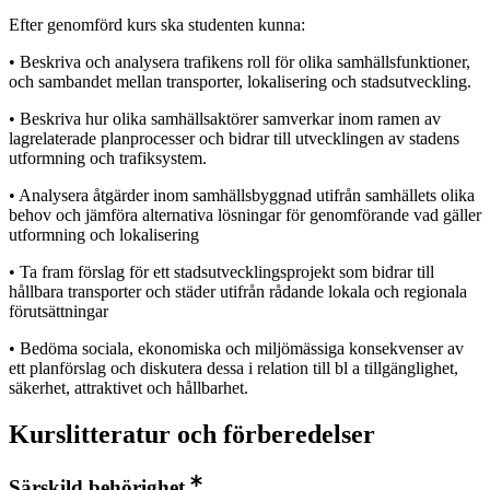
Efter genomförd kurs ska studenten kunna:
• Beskriva och analysera trafikens roll för olika samhällsfunktioner,
och sambandet mellan transporter, lokalisering och stadsutveckling.
• Beskriva hur olika samhällsaktörer samverkar inom ramen av
lagrelaterade planprocesser och bidrar till utvecklingen av stadens
utformning och trafiksystem.
• Analysera åtgärder inom samhällsbyggnad utifrån samhällets olika
behov och jämföra alternativa lösningar för genomförande vad gäller
utformning och lokalisering
• Ta fram förslag för ett stadsutvecklingsprojekt som bidrar till
hållbara transporter och städer utifrån rådande lokala och regionala
förutsättningar
• Bedöma sociala, ekonomiska och miljömässiga konsekvenser av
ett planförslag och diskutera dessa i relation till bl a tillgänglighet,
säkerhet, attraktivet och hållbarhet.
Kurslitteratur och förberedelser
Särskild behörighet