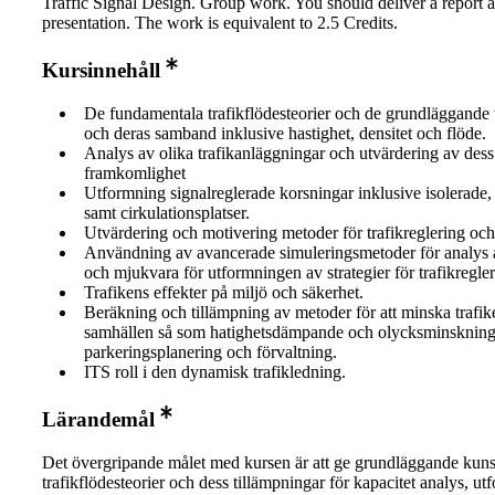
Traffic Signal Design. Group work. You should deliver a report a
presentation. The work is equivalent to 2.5 Credits.
Kursinnehåll
De fundamentala trafikflödesteorier och de grundläggande t
och deras samband inklusive hastighet, densitet och flöde.
Analys av olika trafikanläggningar och utvärdering av dess
framkomlighet
Utformning signalreglerade korsningar inklusive isolerade
samt cirkulationsplatser.
Utvärdering och motivering metoder för trafikreglering och
Användning av avancerade simuleringsmetoder för analys 
och mjukvara för utformningen av strategier för trafikregle
Trafikens effekter på miljö och säkerhet.
Beräkning och tillämpning av metoder för att minska trafi
samhällen så som hatighetsdämpande och olycksminskninga
parkeringsplanering och förvaltning.
ITS roll i den dynamisk trafikledning.
Lärandemål
Det övergripande målet med kursen är att ge grundläggande kun
trafikflödesteorier och dess tillämpningar för kapacitet analys, ut