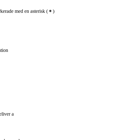
kerade med en asterisk
(
)
ation
liver a