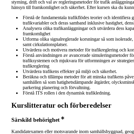
styrning, drift och val av regleringsmetoder för trafik anläggning
hänsyn till framkomlighet och säkerhet. Efter kursen ska du kunn
Förstå de fundamentala trafikflödes teorier och identifiera
trafikvariabler och deras samband inklusive hastighet, densi
Analysera olika trafikanläggningar och utvärdera dess kapa
framkomlighet
Utforma olika signalreglerade korsningar så som isolerade
samt cirkulationsplatser.
Utvärdera och motivera metoder för trafikreglering och kont
Förstå användningen av avancerade simuleringsmetoder för
trafiksystemen och mjukvara för utformningen av strategier
trafikreglering
Utvärdera trafikens effekter på miljö och säkerhet.
Beräkna och tillämpa metoder för att minska trafikens påv
samhällen så som hatighetsdämpande åtgärder, olycksmins
parkering planering och förvaltning.
Förstå ITS rollen i den dynamisk trafikledning.
Kurslitteratur och förberedelser
Särskild behörighet
Kandidatexamen eller motsvarande inom samhällsbyggnad, geogr