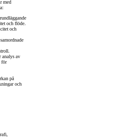
ar med
a:
 grundläggande
tet och flöde.
citet och
, samordnade
roll.
 analys av
 för
erkan på
kningar och
afi,