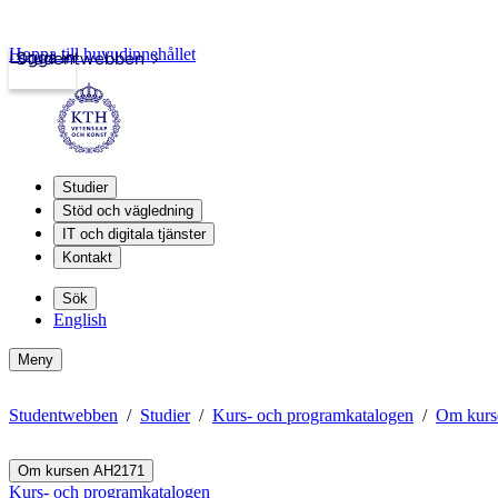
Hoppa till huvudinnehållet
Logga in
Studentwebben
Studier
Stöd och vägledning
IT och digitala tjänster
Kontakt
Sök
English
Meny
Studentwebben
Studier
Kurs- och programkatalogen
Om kur
Om kursen AH2171
Kurs- och programkatalogen