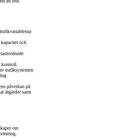
nd an oral
rafikvariablerna
 kapacitet och
, samordnade
 kontroll.
av trafiksystemen
ring
kens påverkan på
r åtgärder samt
skaper om
formning,