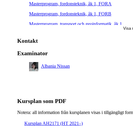
Masterprogram, fordonsteknik, åk 1, FORA
Masterprogram, fordonsteknik, åk 1, FORB
Masterprogram, transport och geoinformatik, åk 1,
Visa 
Villkorligt valfri
Masterprogram, fordonsteknik, åk 2, Villkorligt valfri
Kontakt
Examinator
Albania Nissan
Kursplan som PDF
Notera: all information från kursplanen visas i tillgängligt for
Kursplan AH2171 (HT 2021–)