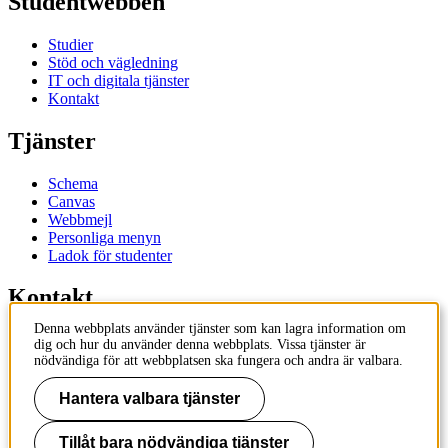
Studentwebben
Studier
Stöd och vägledning
IT och digitala tjänster
Kontakt
Tjänster
Schema
Canvas
Webbmejl
Personliga menyn
Ladok för studenter
Kontakt
Denna webbplats använder tjänster som kan lagra information om
Kontakta utbildningsprogram
dig och hur du använder denna webbplats. Vissa tjänster är
Kontakta kurs
nödvändiga för att webbplatsen ska fungera och andra är valbara.
IT-support
KTH Entré
Hantera valbara tjänster
KTH Biblioteket
Tillåt bara nödvändiga tjänster
KTH