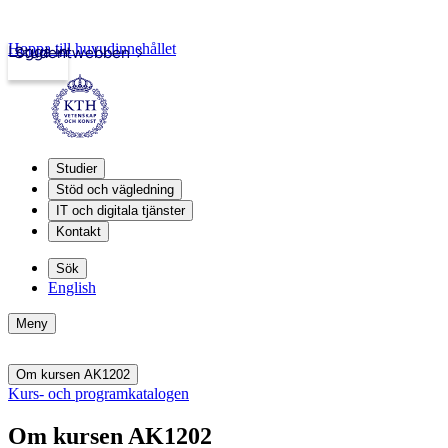
Hoppa till huvudinnehållet
Logga in
Studentwebben
Studier
Stöd och vägledning
IT och digitala tjänster
Kontakt
Sök
English
Meny
Om kursen AK1202
Kurs- och programkatalogen
Om kursen AK1202