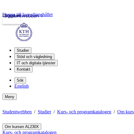
Hoppa till huvudinnehållet
Logga in
Studentwebben
Studier
Stöd och vägledning
IT och digitala tjänster
Kontakt
Sök
English
Meny
Studentwebben
Studier
Kurs- och programkatalogen
Om kur
Om kursen AL230X
Kurs- och programkatalogen