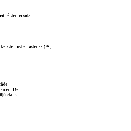
mat på denna sida.
kerade med en asterisk
(
)
råde
examen. Det
iljöteknik