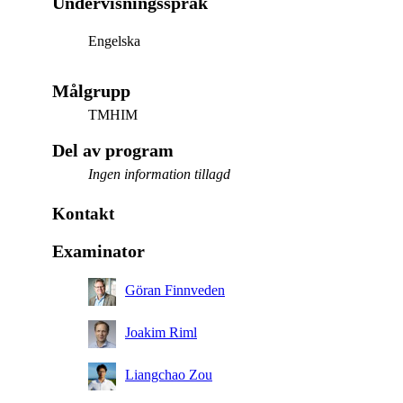
Undervisningsspråk
Engelska
Målgrupp
TMHIM
Del av program
Ingen information tillagd
Kontakt
Examinator
Göran Finnveden
Joakim Riml
Liangchao Zou