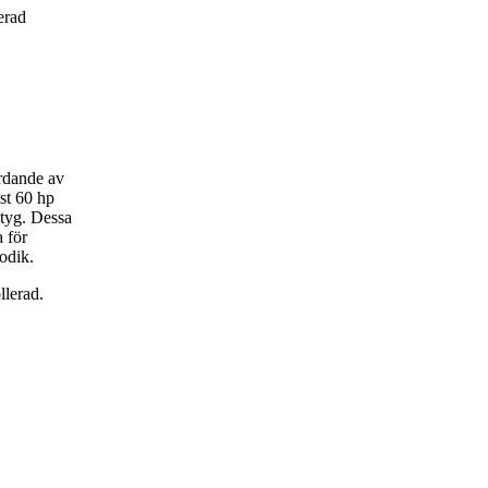
cerad
ärdande av
st 60 hp
etyg. Dessa
 för
odik.
llerad.