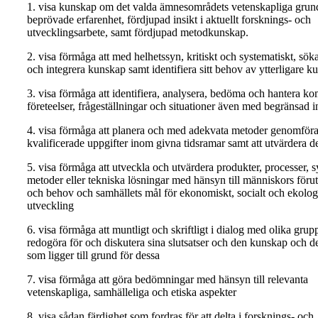
1. visa kunskap om det valda ämnesområdets vetenskapliga grun
beprövade erfarenhet, fördjupad insikt i aktuellt forsknings- och
utvecklingsarbete, samt fördjupad metodkunskap.
2. visa förmåga att med helhetssyn, kritiskt och systematiskt, sök
och integrera kunskap samt identifiera sitt behov av ytterligare k
3. visa förmåga att identifiera, analysera, bedöma och hantera k
företeelser, frågeställningar och situationer även med begränsad 
4. visa förmåga att planera och med adekvata metoder genomför
kvalificerade uppgifter inom givna tidsramar samt att utvärdera de
5. visa förmåga att utveckla och utvärdera produkter, processer, 
metoder eller tekniska lösningar med hänsyn till människors förut
och behov och samhällets mål för ekonomiskt, socialt och ekologi
utveckling
6. visa förmåga att muntligt och skriftligt i dialog med olika grupp
redogöra för och diskutera sina slutsatser och den kunskap och 
som ligger till grund för dessa
7. visa förmåga att göra bedömningar med hänsyn till relevanta
vetenskapliga, samhälleliga och etiska aspekter
8. visa sådan färdighet som fordras för att delta i forsknings- och