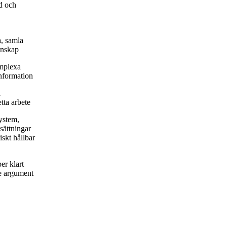
d och
a, samla
unskap
omplexa
information
a
tta arbete
system,
sättningar
skt hållbar
er klart
de argument