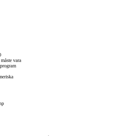
0
 måste vara
t program
meriska
hp