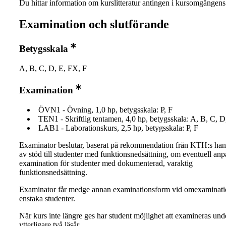
Du hittar information om kurslitteratur antingen i kursomgånge
Examination och slutförande
Betygsskala
A, B, C, D, E, FX, F
Examination
ÖVN1 - Övning, 1,0 hp, betygsskala: P, F
TEN1 - Skriftlig tentamen, 4,0 hp, betygsskala: A, B, C, D
LAB1 - Laborationskurs, 2,5 hp, betygsskala: P, F
Examinator beslutar, baserat på rekommendation från KTH:s ha
av stöd till studenter med funktionsnedsättning, om eventuell an
examination för studenter med dokumenterad, varaktig
funktionsnedsättning.
Examinator får medge annan examinationsform vid omexaminati
enstaka studenter.
När kurs inte längre ges har student möjlighet att examineras und
ytterligare två läsår.