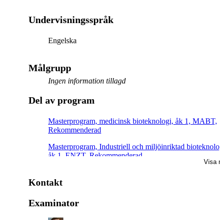
Undervisningsspråk
Engelska
Målgrupp
Ingen information tillagd
Del av program
Masterprogram, medicinsk bioteknologi, åk 1, MABT,
Rekommenderad
Masterprogram, Industriell och miljöinriktad bioteknolo
åk 1, ENZT, Rekommenderad
Visa 
Masterprogram, medicinsk bioteknologi, åk 1, OMIC,
Obligatorisk
Kontakt
Masterprogram, medicinsk bioteknologi, åk 1, CMBT,
Examinator
Rekommenderad