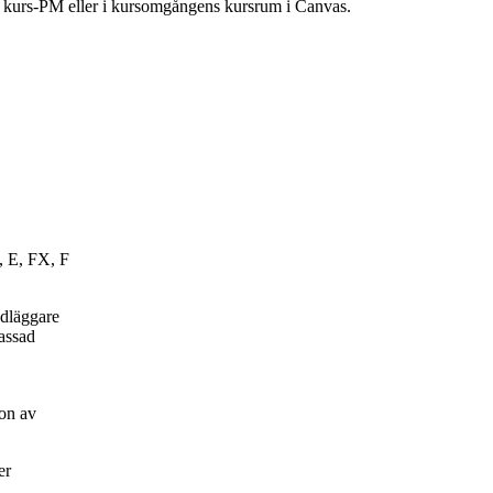
ns kurs-PM eller i kursomgångens kursrum i Canvas.
, E, FX, F
ndläggare
passad
on av
er