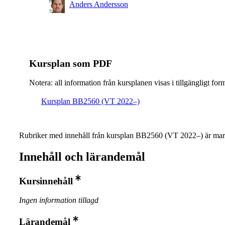
Masterprogram, Industriell och miljöinriktad bioteknolo
Anders Andersson
åk 1, CBPB, Rekommenderad
Masterprogram, Industriell och miljöinriktad bioteknolo
åk 1, ENBT, Obligatorisk
Masterprogram, molekylär bioteknik och bioinformatik,
Kursplan som PDF
åk 1, Rekommenderad
Notera: all information från kursplanen visas i tillgängligt for
Kursplan BB2560 (VT 2022–)
Rubriker med innehåll från kursplan BB2560 (VT 2022–) är mar
Innehåll och lärandemål
Kursinnehåll
Ingen information tillagd
Lärandemål