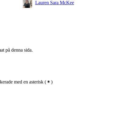
gi,
Lauren Sara McKee
gi,
mat på denna sida.
kerade med en asterisk
(
)