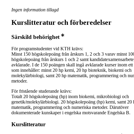
Ingen information tillagd
Kurslitteratur och förberedelser
Särskild behörighet
För programstudenter vid KTH krävs:
Minst 150 högskolepoäng från årskurs 1, 2 och 3 varav minst 10
högskolepoäng från årskurs 1 och 2 samt kandidatexamensarbete
avklarade. I de 150 poängen skall ingå avklarade kurser inom et
som innehåller: minst 20 hp kemi, 20 hp bioteknik, biokemi och
molekylärbiologi, samt 20 hp matematik, programmering och nu
metoder.
För fristående studerande krävs:
Totalt 20 högskolepoäng (hp) inom biokemi, mikrobiologi och
genetik/molekylärbiologi. 20 högskolepoäng (hp) kemi, samt 20 
matematik, programmering och numeriska metoder. Därutöver
dokumenterade kunskaper i engelska motsvarande Engelska B.
Kurslitteratur