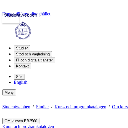
Hoppa till huvudinnehållet
Logga in
Studentwebben
Studier
Stöd och vägledning
IT och digitala tjänster
Kontakt
Sök
English
Meny
Studentwebben
Studier
Kurs- och programkatalogen
Om kurs
Om kursen BB2560
Kurs- och programkatalogen