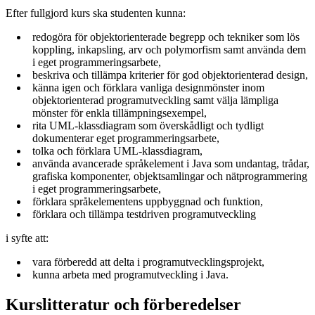
Efter fullgjord kurs ska studenten kunna:
redogöra för objektorienterade begrepp och tekniker som lös
koppling, inkapsling, arv och polymorfism samt använda dem
i eget programmeringsarbete,
beskriva och tillämpa kriterier för god objektorienterad design,
känna igen och förklara vanliga designmönster inom
objektorienterad programutveckling samt välja lämpliga
mönster för enkla tillämpningsexempel,
rita UML-klassdiagram som överskådligt och tydligt
dokumenterar eget programmeringsarbete,
tolka och förklara UML-klassdiagram,
använda avancerade språkelement i Java som undantag, trådar,
grafiska komponenter, objektsamlingar och nätprogrammering
i eget programmeringsarbete,
förklara språkelementens uppbyggnad och funktion,
förklara och tillämpa testdriven programutveckling
i syfte att:
vara förberedd att delta i programutvecklingsprojekt,
kunna arbeta med programutveckling i Java.
Kurslitteratur och förberedelser