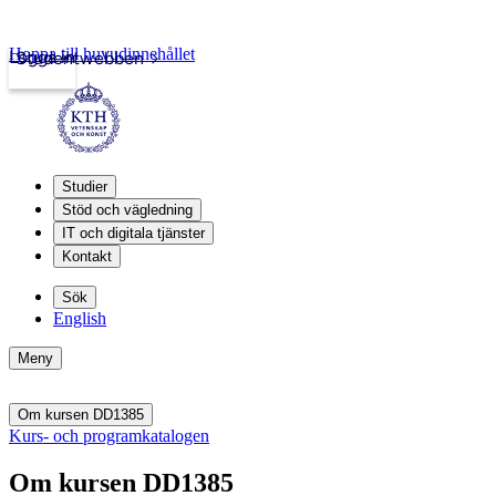
Hoppa till huvudinnehållet
Logga in
Studentwebben
Studier
Stöd och vägledning
IT och digitala tjänster
Kontakt
Sök
English
Meny
Om kursen DD1385
Kurs- och programkatalogen
Om kursen DD1385