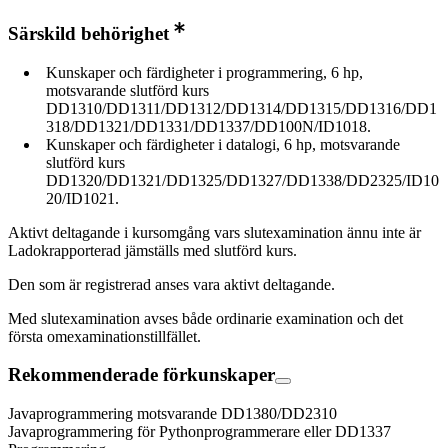
Särskild behörighet
Kunskaper och färdigheter i programmering, 6 hp,
motsvarande slutförd kurs
DD1310/DD1311/DD1312/DD1314/DD1315/DD1316/DD1
318/DD1321/DD1331/DD1337/DD100N/ID1018.
Kunskaper och färdigheter i datalogi, 6 hp, motsvarande
slutförd kurs
DD1320/DD1321/DD1325/DD1327/DD1338/DD2325/ID10
20/ID1021.
Aktivt deltagande i kursomgång vars slutexamination ännu inte är
Ladokrapporterad jämställs med slutförd kurs.
Den som är registrerad anses vara aktivt deltagande.
Med slutexamination avses både ordinarie examination och det
första omexaminationstillfället.
Rekommenderade förkunskaper
Javaprogrammering motsvarande DD1380/DD2310
Javaprogrammering för Pythonprogrammerare eller DD1337