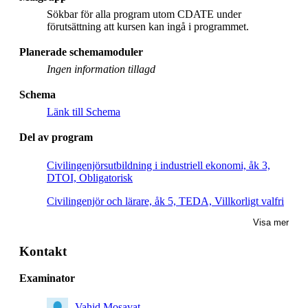
Sökbar för alla program utom CDATE under
förutsättning att kursen kan ingå i programmet.
Planerade schemamoduler
Ingen information tillagd
Schema
Länk till Schema
Del av program
Civilingenjörsutbildning i industriell ekonomi, åk 3,
DTOI, Obligatorisk
Civilingenjör och lärare, åk 5, TEDA, Villkorligt valfri
Visa mer
Civilingenjör och lärare, åk 4, TEDA, Villkorligt valfri
Civilingenjörsutbildning i teknisk matematik, åk 2,
Kontakt
Obligatorisk
Examinator
Masterprogram, systemteknik och robotik, åk 2,
Rekommenderad
Vahid Mosavat