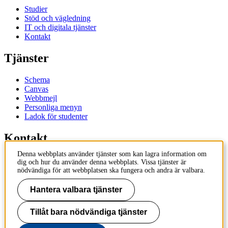
Studier
Stöd och vägledning
IT och digitala tjänster
Kontakt
Tjänster
Schema
Canvas
Webbmejl
Personliga menyn
Ladok för studenter
Kontakt
Denna webbplats använder tjänster som kan lagra information om
Kontakta utbildningsprogram
dig och hur du använder denna webbplats. Vissa tjänster är
Kontakta kurs
nödvändiga för att webbplatsen ska fungera och andra är valbara.
IT-support
KTH Entré
Hantera valbara tjänster
KTH Biblioteket
Tillåt bara nödvändiga tjänster
KTH
100 44 Stockholm