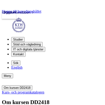
Hoppa till huvudinnehållet
Logga in
Studentwebben
Studier
Stöd och vägledning
IT och digitala tjänster
Kontakt
Sök
English
Meny
Om kursen DD2418
Kurs- och programkatalogen
Om kursen DD2418