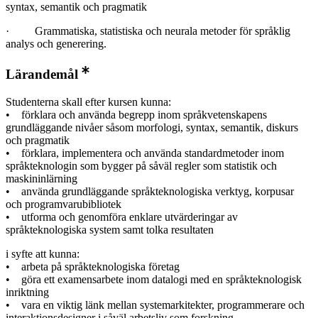
syntax, semantik och pragmatik
· Grammatiska, statistiska och neurala metoder för språklig
analys och generering.
Lärandemål
Studenterna skall efter kursen kunna:
• förklara och använda begrepp inom språkvetenskapens
grundläggande nivåer såsom morfologi, syntax, semantik, diskurs
och pragmatik
• förklara, implementera och använda standardmetoder inom
språkteknologin som bygger på såväl regler som statistik och
maskininlärning
• använda grundläggande språkteknologiska verktyg, korpusar
och programvarubibliotek
• utforma och genomföra enklare utvärderingar av
språkteknologiska system samt tolka resultaten
i syfte att kunna:
• arbeta på språkteknologiska företag
• göra ett examensarbete inom datalogi med en språkteknologisk
inriktning
• vara en viktig länk mellan systemarkitekter, programmerare och
interaktionsdesigner i såväl arbetsliv som forskning.