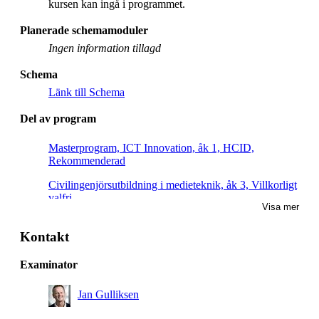
kursen kan ingå i programmet.
Planerade schemamoduler
Ingen information tillagd
Schema
Länk till Schema
Del av program
Masterprogram, ICT Innovation, åk 1, HCID,
Rekommenderad
Civilingenjörsutbildning i medieteknik, åk 3, Villkorligt
valfri
Visa mer
Masterprogram, interaktiv medieteknik, åk 1, Villkorligt
valfri
Kontakt
Examinator
Jan Gulliksen