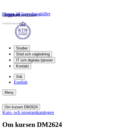
Hoppa till huvudinnehållet
Logga in
Studentwebben
Studier
Stöd och vägledning
IT och digitala tjänster
Kontakt
Sök
English
Meny
Om kursen DM2624
Kurs- och programkatalogen
Om kursen DM2624