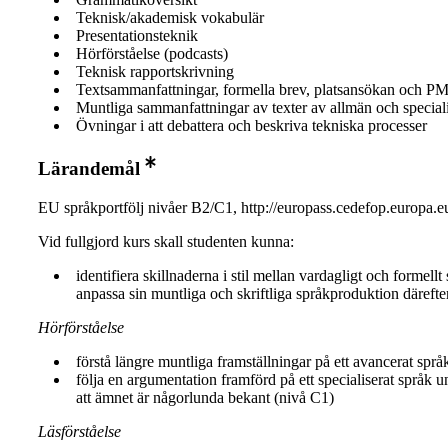
Teknisk/akademisk vokabulär
Presentationsteknik
Hörförståelse (podcasts)
Teknisk rapportskrivning
Textsammanfattningar, formella brev, platsansökan och PM
Muntliga sammanfattningar av texter av allmän och special
Övningar i att debattera och beskriva tekniska processer
Lärandemål
EU språkportfölj nivåer B2/C1, http://europass.cedefop.europa.e
Vid fullgjord kurs skall studenten kunna:
identifiera skillnaderna i stil mellan vardagligt och formellt
anpassa sin muntliga och skriftliga språkproduktion därefte
Hörförståelse
förstå längre muntliga framställningar på ett avancerat språ
följa en argumentation framförd på ett specialiserat språk u
att ämnet är någorlunda bekant (nivå C1)
Läsförståelse