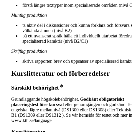
förstå längre texttyper inom specialiserade områden (nivå 
Muntlig produktion
ta aktiv del i diskussioner och kunna förklara och försvara 
välkända ämnen (nivå B2)
på ett nyanserat språk hålla ett individuellt utarbetat föredr
specialiserad karaktär (nivå B2/C1)
Skriftlig produktion
skriva rapporter, brev och uppsatser av specialiserad karak
Kurslitteratur och förberedelser
Särskild behörighet
Grundläggande högskolebehörighet.
Godkänt obligatoriskt
placeringstest före kursval
eller genomgången och godkänd Te
engelska, lägre mellannivå (DS1300 eller DS1308) eller Teknisk
B1 (DS1309 eller DS1312 ). Se vår hemsida för testet och mer i
www.kth.se/language
Kurslitteratur