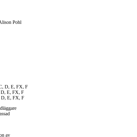
Alison Pohl
C, D, E, FX, F
 D, E, FX, F
, D, E, FX, F
ndläggare
passad
on av