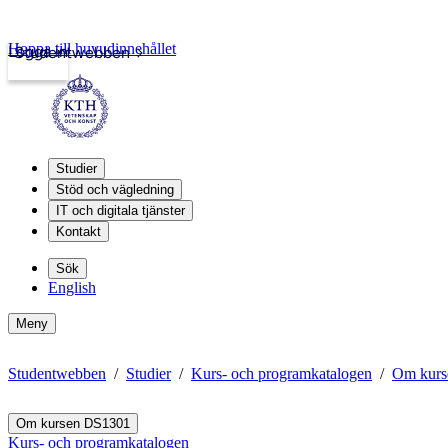
Hoppa till huvudinnehållet
Logga in
Studentwebben
Studier
Stöd och vägledning
IT och digitala tjänster
Kontakt
Sök
English
Meny
Studentwebben
Studier
Kurs- och programkatalogen
Om kurs
Om kursen DS1301
Kurs- och programkatalogen