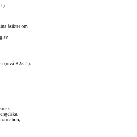
C1)
sina åsikter om
ag av
tär (nivå B2/C1).
knisk
 engelska,
nformation,