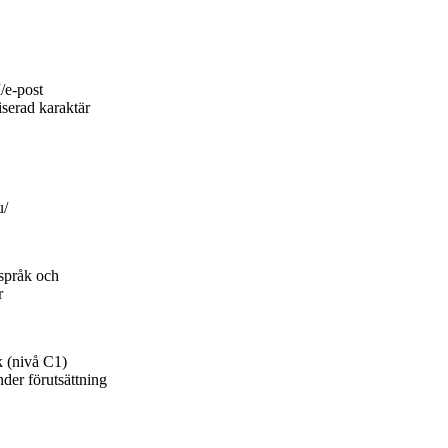
/e-post
iserad karaktär
u/
 språk och
r
k (nivå C1)
nder förutsättning