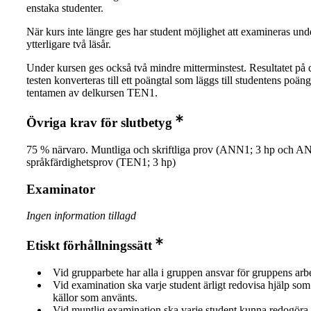
enstaka studenter.
När kurs inte längre ges har student möjlighet att examineras und
ytterligare två läsår.
Under kursen ges också två mindre mitterminstest. Resultatet på 
testen konverteras till ett poängtal som läggs till studentens poäng
tentamen av delkursen TEN1.
Övriga krav för slutbetyg
75 % närvaro. Muntliga och skriftliga prov (ANN1; 3 hp och AN
språkfärdighetsprov (TEN1; 3 hp)
Examinator
Ingen information tillagd
Etiskt förhållningssätt
Vid grupparbete har alla i gruppen ansvar för gruppens arb
Vid examination ska varje student ärligt redovisa hjälp som 
källor som använts.
Vid muntlig examination ska varje student kunna redogöra 