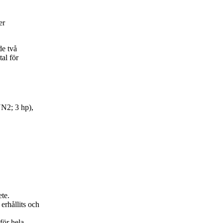
er
de två
tal för
N2; 3 hp),
ete.
erhållits och
för hela