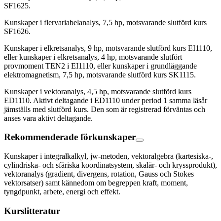
SF1625.
Kunskaper i flervariabelanalys, 7,5 hp, motsvarande slutförd kurs
SF1626.
Kunskaper i elkretsanalys, 9 hp, motsvarande slutförd kurs EI1110,
eller kunskaper i elkretsanalys, 4 hp, motsvarande slutfört
provmoment TEN2 i EI1110, eller kunskaper i grundläggande
elektromagnetism, 7,5 hp, motsvarande slutförd kurs SK1115.
Kunskaper i vektoranalys, 4,5 hp, motsvarande slutförd kurs
ED1110. Aktivt deltagande i ED1110 under period 1 samma läsår
jämställs med slutförd kurs. Den som är registrerad förväntas och
anses vara aktivt deltagande.
Rekommenderade förkunskaper
Kunskaper i integralkalkyl, jw-metoden, vektoralgebra (kartesiska-,
cylindriska- och sfäriska koordinatsystem, skalär- och kryssprodukt),
vektoranalys (gradient, divergens, rotation, Gauss och Stokes
vektorsatser) samt kännedom om begreppen kraft, moment,
tyngdpunkt, arbete, energi och effekt.
Kurslitteratur