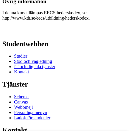
Övrig information
I denna kurs tillämpas EECS hederskodex, se:
http://www.kth.se/eecs/utbildning/hederskodex.
Studentwebben
Studier
Stöd och vägledning
IT och digitala tjänster
Kontakt
Tjänster
Schema
Canvas
Webbmejl
Personliga menyn
Ladok för studenter
Kontakt