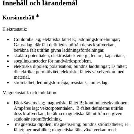
Innehåll och lärandemål
Kursinnehåll
Elektrostatik:
Coulombs lag; elektriska fältet E; laddningsfördelningar;
Gauss lag, där fält definieras utifrån deras kraftverkan,
beräkna fält utifrån givna laddningsfördelningar,
skalära potentialen; elektrostatisk energi; ledare; kapacitans,
speglingsmetoder för randvärdesproblem,
elektriska dipolen; polarisation; bundna laddningar; D-fältet;
dielektrika; permittivitet, elektriska fältets växelverkan med
material,
strömtäthet; ledningsförmåga; resistans; Joules lag.
Magnetostatik och induktion:
Biot-Savarts lag; magnetiska fältet B; kontinuitetsekvationen;
Ampères lag; vektorpotentialen, B-fältet definieras utifrån
dess kraftverkan; beräkna magnetiska fält utifrån en given
stationär strömfördelning,
magnetiska dipolen; magnetisering; bundna strömtätheter; H-
fältet; permeabilitet; magnetiska fälts växelverkan med