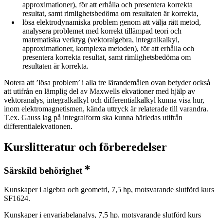
approximationer), för att erhålla och presentera korrekta
resultat, samt rimlighetsbedöma om resultaten är korrekta,
lösa elektrodynamiska problem genom att välja rätt metod,
analysera problemet med korrekt tillämpad teori och
matematiska verktyg (vektoralgebra, integralkalkyl,
approximationer, komplexa metoden), för att erhålla och
presentera korrekta resultat, samt rimlighetsbedöma om
resultaten är korrekta.
Notera att ’lösa problem’ i alla tre lärandemålen ovan betyder också
att utifrån en lämplig del av Maxwells ekvationer med hjälp av
vektoranalys, integralkalkyl och differentialkalkyl kunna visa hur,
inom elektromagnetismen, kända uttryck är relaterade till varandra.
T.ex. Gauss lag på integralform ska kunna härledas utifrån
differentialekvationen.
Kurslitteratur och förberedelser
Särskild behörighet
Kunskaper i algebra och geometri, 7,5 hp, motsvarande slutförd kurs
SF1624.
Kunskaper i envariabelanalys, 7,5 hp, motsvarande slutförd kurs