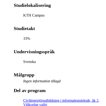
Studielokalisering
KTH Campus
Studietakt
33%
Undervisningsspråk
Svenska
Målgrupp
Ingen information tillagd
Del av program
Civilingenjörsutbildning i informationsteknik, åk 2,
Villkorligt valfri