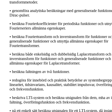
transformmetoder.
• genomföra analytiska beräkningar med generaliserade funktioner
Dirac-pulser.
• beräkna Fourierkoefficienter för periodiska funktioner och utnyt
Fourierseriers allmänna egenskaper.
• beräkna Fouriertransform och inverstransform för funktioner o
generaliserade funktioner och utnyttja allmänna egenskaper för
Fouriertransformer.
• beräkna både enkelsidig och dubbelsidig Laplacetransform och
inverstransform för funktioner och generaliserade funktioner och 
allmänna egenskaper för Laplacetransformer.
• beräkna faltningen av två funktioner.
• redogöra för innebörd och praktisk betydelse av systembegrep
linearitet, tidsinvarians, kausalitet, stabilitet impulssvar, överföri
och frekvensfunktion.
• beskriva LTI-system och beräkna utsignalen från dem, mha av 
faltning, överföringsfunktion och frekvensfunktion.
• på ett enkelt sätt beräkna utsignalen för ett LTI-system, då insig