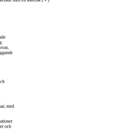
rade
g
svar,
äggande
och
tsar, med
vationer
er och