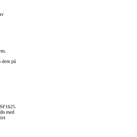
av
lem.
a dem på
s SF1625.
älls med
ivt