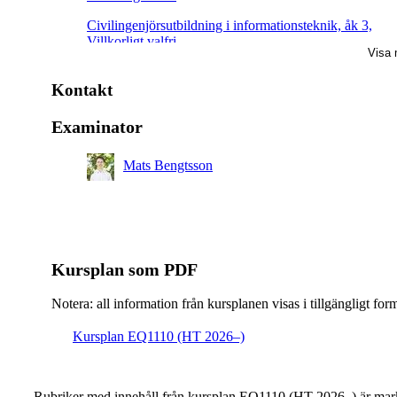
Civilingenjörsutbildning i informationsteknik, åk 3,
Villkorligt valfri
Visa 
Civilingenjörsutbildning i elektroteknik, åk 2, Obligator
Kontakt
Examinator
Mats Bengtsson
Kursplan som PDF
Notera: all information från kursplanen visas i tillgängligt for
Kursplan EQ1110 (HT 2026–)
Rubriker med innehåll från kursplan EQ1110 (HT 2026–) är mark