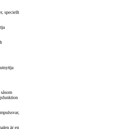
, speciellt
tja
ch
utnyttja
p såsom
ngsfunktion
impulssvar,
nalen är en