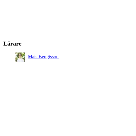
Lärare
Mats Bengtsson