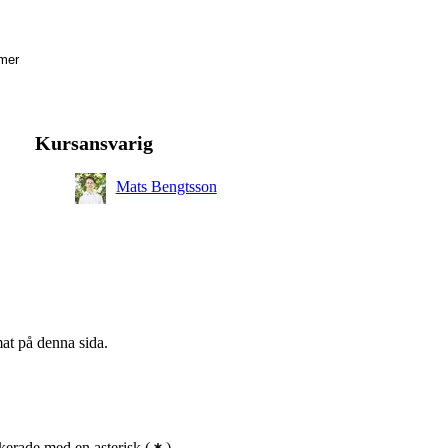
mer
isk
Kursansvarig
Mats Bengtsson
mat på denna sida.
erade med en asterisk
(
)