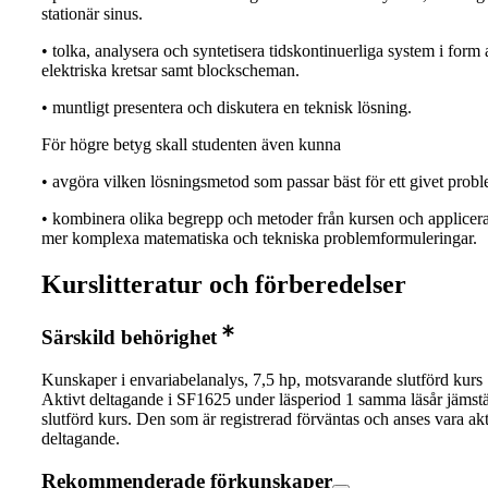
stationär sinus.
• tolka, analysera och syntetisera tidskontinuerliga system i form 
elektriska kretsar samt blockscheman.
• muntligt presentera och diskutera en teknisk lösning.
För högre betyg skall studenten även kunna
• avgöra vilken lösningsmetod som passar bäst för ett givet prob
• kombinera olika begrepp och metoder från kursen och applicer
mer komplexa matematiska och tekniska problemformuleringar.
Kurslitteratur och förberedelser
Särskild behörighet
Kunskaper i envariabelanalys, 7,5 hp, motsvarande slutförd kur
Aktivt deltagande i SF1625 under läsperiod 1 samma läsår jämst
slutförd kurs. Den som är registrerad förväntas och anses vara akt
deltagande.
Rekommenderade förkunskaper