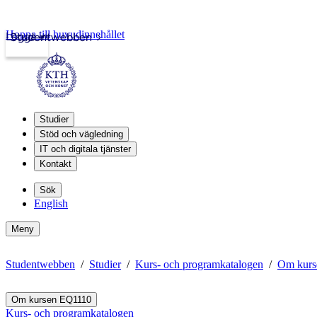
Hoppa till huvudinnehållet
Logga in
Studentwebben
Studier
Stöd och vägledning
IT och digitala tjänster
Kontakt
Sök
English
Meny
Studentwebben
Studier
Kurs- och programkatalogen
Om kurs
Om kursen EQ1110
Kurs- och programkatalogen