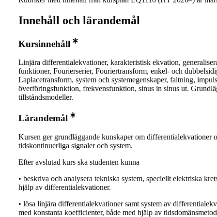
Innehåll och lärandemål
Kursinnehåll
Linjära differentialekvationer, karakteristisk ekvation, generalise
funktioner, Fourierserier, Fouriertransform, enkel- och dubbelsidi
Laplacetransform, system och systemegenskaper, faltning, impuls
överföringsfunktion, frekvensfunktion, sinus in sinus ut. Grundl
tillståndsmodeller.
Lärandemål
Kursen ger grundläggande kunskaper om differentialekvationer 
tidskontinuerliga signaler och system.
Efter avslutad kurs ska studenten kunna
• beskriva och analysera tekniska system, speciellt elektriska kre
hjälp av differentialekvationer.
• lösa linjära differentialekvationer samt system av differentialek
med konstanta koefficienter, både med hjälp av tidsdomänsmetod