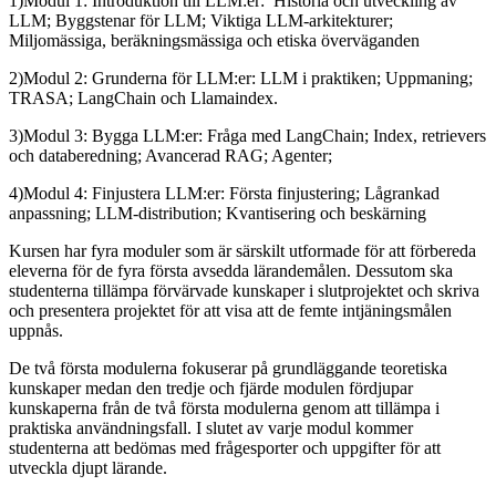
1)Modul 1: Introduktion till LLM:er: Historia och utveckling av
LLM; Byggstenar för LLM; Viktiga LLM-arkitekturer;
Miljomässiga, beräkningsmässiga och etiska överväganden
2)Modul 2: Grunderna för LLM:er: LLM i praktiken; Uppmaning;
TRASA; LangChain och Llamaindex.
3)Modul 3: Bygga LLM:er: Fråga med LangChain; Index, retrievers
och databeredning; Avancerad RAG; Agenter;
4)Modul 4: Finjustera LLM:er: Första finjustering; Lågrankad
anpassning; LLM-distribution; Kvantisering och beskärning
Kursen har fyra moduler som är särskilt utformade för att förbereda
eleverna för de fyra första avsedda lärandemålen. Dessutom ska
studenterna tillämpa förvärvade kunskaper i slutprojektet och skriva
och presentera projektet för att visa att de femte intjäningsmålen
uppnås.
De två första modulerna fokuserar på grundläggande teoretiska
kunskaper medan den tredje och fjärde modulen fördjupar
kunskaperna från de två första modulerna genom att tillämpa i
praktiska användningsfall. I slutet av varje modul kommer
studenterna att bedömas med frågesporter och uppgifter för att
utveckla djupt lärande.