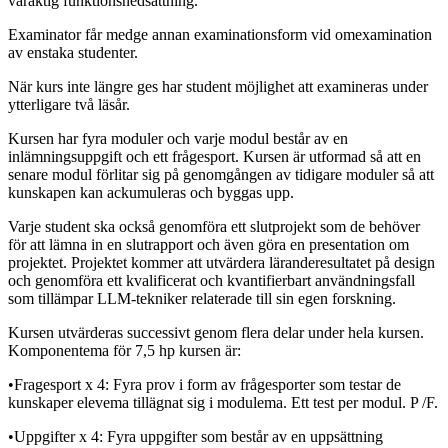
varaktig funktionsnedsättning.
Examinator får medge annan examinationsform vid omexamination
av enstaka studenter.
När kurs inte längre ges har student möjlighet att examineras under
ytterligare två läsår.
Kursen har fyra moduler och varje modul består av en
inlämningsuppgift och ett frågesport. Kursen är utformad så att en
senare modul förlitar sig på genomgången av tidigare moduler så att
kunskapen kan ackumuleras och byggas upp.
Varje student ska också genomföra ett slutprojekt som de behöver
för att lämna in en slutrapport och även göra en presentation om
projektet. Projektet kommer att utvärdera läranderesultatet på design
och genomföra ett kvalificerat och kvantifierbart användningsfall
som tillämpar LLM-tekniker relaterade till sin egen forskning.
Kursen utvärderas successivt genom flera delar under hela kursen.
Komponentema för 7,5 hp­ kursen är:
•Fragesport x 4: Fyra prov i form av frågesporter som testar de
kunskaper elevema tillägnat sig i modulema. Ett test per modul. P /F.
•Uppgifter x 4: Fyra uppgifter som består av en uppsättning