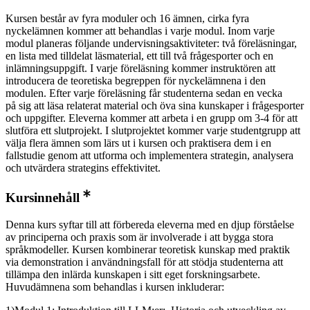
Kursen består av fyra moduler och 16 ämnen, cirka fyra
nyckelämnen kommer att behandlas i varje modul. Inom varje
modul planeras följande undervisningsaktiviteter: två föreläsningar,
en lista med tilldelat läsmaterial, ett till två frågesporter och en
inlämningsuppgift. I varje föreläsning kommer instruktören att
introducera de teoretiska begreppen för nyckelämnena i den
modulen. Efter varje föreläsning får studenterna sedan en vecka
på sig att läsa relaterat material och öva sina kunskaper i frågesporter
och uppgifter. Eleverna kommer att arbeta i en grupp om 3-4 för att
slutföra ett slutprojekt. I slutprojektet kommer varje studentgrupp att
välja flera ämnen som lärs ut i kursen och praktisera dem i en
fallstudie genom att utforma och implementera strategin, analysera
och utvärdera strategins effektivitet.
Kursinnehåll
Denna kurs syftar till att förbereda eleverna med en djup förståelse
av principerna och praxis som är involverade i att bygga stora
språkmodeller. Kursen kombinerar teoretisk kunskap med praktik
via demonstration i användningsfall för att stödja studenterna att
tillämpa den inlärda kunskapen i sitt eget forskningsarbete.
Huvudämnena som behandlas i kursen inkluderar: