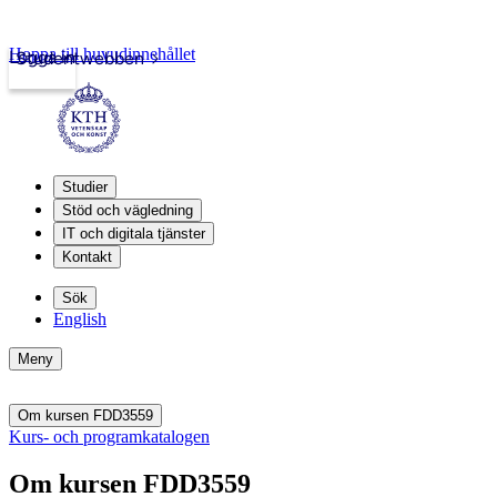
Hoppa till huvudinnehållet
Logga in
Studentwebben
Studier
Stöd och vägledning
IT och digitala tjänster
Kontakt
Sök
English
Meny
Om kursen FDD3559
Kurs- och programkatalogen
Om kursen FDD3559