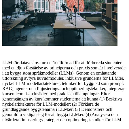
LLM för datavetare-kursen är utformad för att förbereda studenter
med en djup förståelse av principerna och praxis som är involverade
i att bygga stora språkmodeller (LLMs). Genom en omfattande
utforskning avfyra huvudmoduler, inklusive grunderna för LLM:er,
nyckel LLM-modellarkitekturer, tekniker för byggnad som prompt,
RAG, agenter och finjusterings- och optimeringstekniker, integrerar
kursen teoretiska insikter med praktiska tillämpningar. Efter
genomgången av kurs kommer studenterna att kunna (1) Beskriva
nyckelarkitekturer för LLM-modeller; (2) Förklara de
grundläggande byggstenarna i LLM:er; (3) Demonstrera och
genomföra viktiga steg för att bygga LLM:er. (4) Analysera och
utvärdera finjusteringsstrategier och optimeringstekniker för LLM.