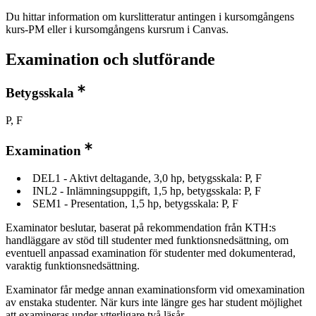
Du hittar information om kurslitteratur antingen i kursomgångens
kurs-PM eller i kursomgångens kursrum i Canvas.
Examination och slutförande
Betygsskala
P, F
Examination
DEL1 - Aktivt deltagande, 3,0 hp, betygsskala: P, F
INL2 - Inlämningsuppgift, 1,5 hp, betygsskala: P, F
SEM1 - Presentation, 1,5 hp, betygsskala: P, F
Examinator beslutar, baserat på rekommendation från KTH:s
handläggare av stöd till studenter med funktionsnedsättning, om
eventuell anpassad examination för studenter med dokumenterad,
varaktig funktionsnedsättning.
Examinator får medge annan examinationsform vid omexamination
av enstaka studenter. När kurs inte längre ges har student möjlighet
att examineras under ytterligare två läsår.