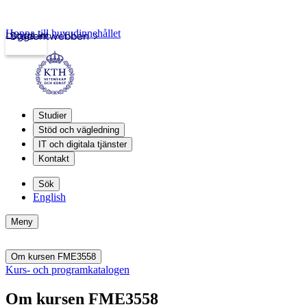
Hoppa till huvudinnehållet
Logga in
Studentwebben
Studier
Stöd och vägledning
IT och digitala tjänster
Kontakt
Sök
English
Meny
Om kursen FME3558
Kurs- och programkatalogen
Om kursen FME3558