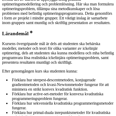
optimeringsmodellering och problemlösning. Här ska man formulera
optimeringsproblem, tillämpa sina metodkunskaper och lösa
problemen med befintlig optimeringsprogramvara. Detta genomförs
i form av projekt i mindre grupper. Ett viktigt inslag är samarbete
inom gruppen samt muntlig och skriftlig presentation av resultaten.
Lärandemål
Kursens övergripande mål är dels att studenten ska behärska
modeller, metoder och teori för olika varianter av ickelinjär
optimering, dels att studenten ska kunna modellera och mha befintlig
programvara lösa realistiska ickelinjära optimeringsproblem, samt
presentera resultaten muntligt och skriftligt.
Efter genomgången kurs ska studenten kunna:
Förklara hur steepest-descentmetoden, konjugerade
gradientmetoden och kvasi-Newtonmetoder fungerar för att
minimera en strikt konvex kvadratisk funktion.
Förklara hur active-set-metoder för konvexa kvadratiska
programmeringsproblem fungerar.
Förklara hur sekvensiella kvadratiska programmeringsmetoder
fungerar.
Förklara hur primal-duala inrepunktsmetoder för kvadratiska