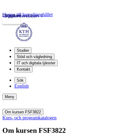
Hoppa till huvudinnehållet
Logga in
Studentwebben
Studier
Stöd och vägledning
IT och digitala tjänster
Kontakt
Sök
English
Meny
Om kursen FSF3822
Kurs- och programkatalogen
Om kursen FSF3822