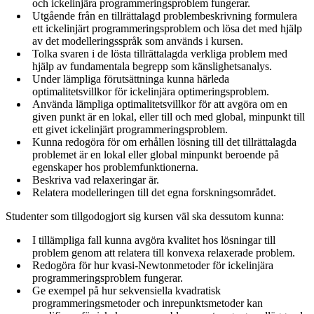
och ickelinjära programmeringsproblem fungerar.
Utgående från en tillrättalagd problembeskrivning formulera
ett ickelinjärt programmeringsproblem och lösa det med hjälp
av det modelleringsspråk som används i kursen.
Tolka svaren i de lösta tillrättalagda verkliga problem med
hjälp av fundamentala begrepp som känslighetsanalys.
Under lämpliga förutsättninga kunna härleda
optimalitetsvillkor för ickelinjära optimeringsproblem.
Använda lämpliga optimalitetsvillkor för att avgöra om en
given punkt är en lokal, eller till och med global, minpunkt till
ett givet ickelinjärt programmeringsproblem.
Kunna redogöra för om erhållen lösning till det tillrättalagda
problemet är en lokal eller global minpunkt beroende på
egenskaper hos problemfunktionerna.
Beskriva vad relaxeringar är.
Relatera modelleringen till det egna forskningsområdet.
Studenter som tillgodogjort sig kursen väl ska dessutom kunna:
I tillämpliga fall kunna avgöra kvalitet hos lösningar till
problem genom att relatera till konvexa relaxerade problem.
Redogöra för hur kvasi-Newtonmetoder för ickelinjära
programmeringsproblem fungerar.
Ge exempel på hur sekvensiella kvadratisk
programmeringsmetoder och inrepunktsmetoder kan