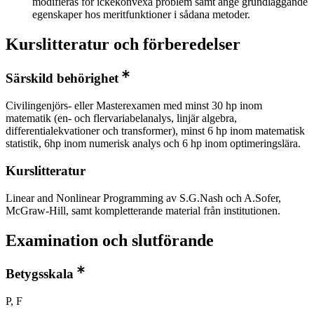
modifieras för ickekonvexa problem samt ange grundläggande
egenskaper hos meritfunktioner i sådana metoder.
Kurslitteratur och förberedelser
Särskild behörighet
Civilingenjörs- eller Masterexamen med minst 30 hp inom
matematik (en- och flervariabelanalys, linjär algebra,
differentialekvationer och transformer), minst 6 hp inom matematisk
statistik, 6hp inom numerisk analys och 6 hp inom optimeringslära.
Kurslitteratur
Linear and Nonlinear Programming av S.G.Nash och A.Sofer,
McGraw-Hill, samt kompletterande material från institutionen.
Examination och slutförande
Betygsskala
P, F