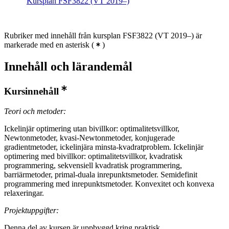
Kursplan FSF3822 (VT 2019–)
Rubriker med innehåll från kursplan FSF3822 (VT 2019–) är
markerade med en asterisk
(
)
Innehåll och lärandemål
Kursinnehåll
Teori och metoder:
Ickelinjär optimering utan bivillkor: optimalitetsvillkor,
Newtonmetoder, kvasi-Newtonmetoder, konjugerade
gradientmetoder, ickelinjära minsta-kvadratproblem. Ickelinjär
optimering med bivillkor: optimalitetsvillkor, kvadratisk
programmering, sekvensiell kvadratisk programmering,
barriärmetoder, primal-duala inrepunktsmetoder. Semidefinit
programmering med inrepunktsmetoder. Konvexitet och konvexa
relaxeringar.
Projektuppgifter:
Denna del av kursen är uppbyggd kring praktisk