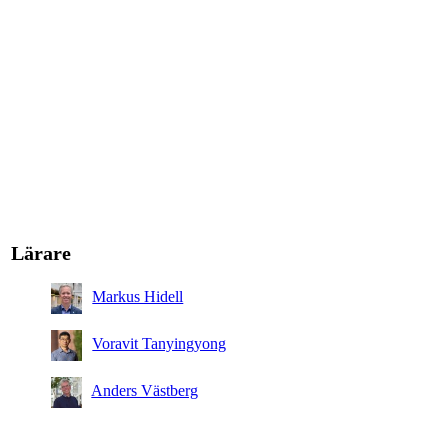
Lärare
Markus Hidell
Voravit Tanyingyong
Anders Västberg