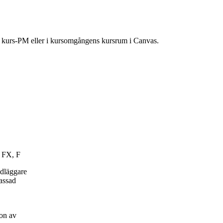
ns kurs-PM eller i kursomgångens kursrum i Canvas.
, FX, F
ndläggare
passad
on av