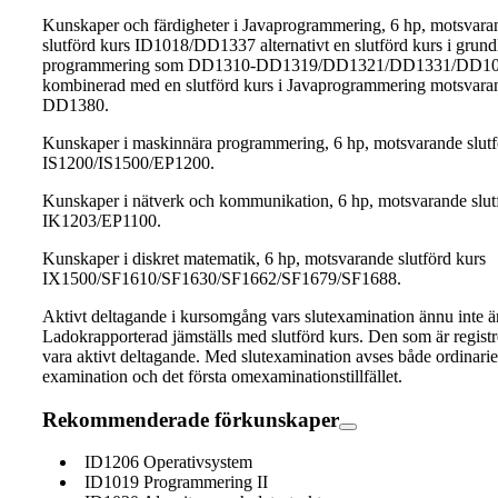
Kunskaper och färdigheter i Javaprogrammering, 6 hp, motsvara
slutförd kurs ID1018/DD1337 alternativt en slutförd kurs i grun
programmering som DD1310-DD1319/DD1321/DD1331/DD1
kombinerad med en slutförd kurs i Javaprogrammering motsvara
DD1380.
Kunskaper i maskinnära programmering, 6 hp, motsvarande slutf
IS1200/IS1500/EP1200.
Kunskaper i nätverk och kommunikation, 6 hp, motsvarande slut
IK1203/EP1100.
Kunskaper i diskret matematik, 6 hp, motsvarande slutförd kurs
IX1500/SF1610/SF1630/SF1662/SF1679/SF1688.
Aktivt deltagande i kursomgång vars slutexamination ännu inte ä
Ladokrapporterad jämställs med slutförd kurs. Den som är registr
vara aktivt deltagande. Med slutexamination avses både ordinarie
examination och det första omexaminationstillfället.
Rekommenderade förkunskaper
ID1206 Operativsystem
ID1019 Programmering II