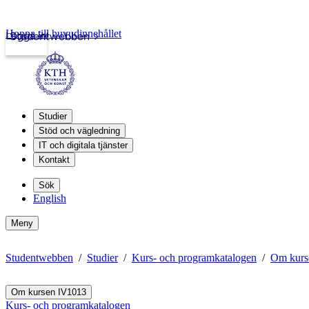
Hoppa till huvudinnehållet
Logga in
Studentwebben
Studier
Stöd och vägledning
IT och digitala tjänster
Kontakt
Sök
English
Meny
Studentwebben
Studier
Kurs- och programkatalogen
Om kurs
Om kursen IV1013
Kurs- och programkatalogen