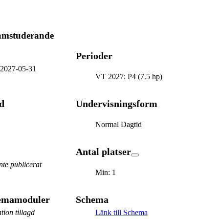
ramstuderande
Perioder
-
2027-05-31
VT 2027: P4 (7.5 hp)
d
Undervisningsform
Normal Dagtid
Antal platser
te publicerat
Min: 1
hemamoduler
Schema
tion tillagd
Länk till Schema