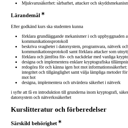
Mjukvarusäkerhet: sårbarhet, attacker och skyddsmekanism
Lärandemål
Efter godkänd kurs ska studenten kunna
förklara grundläggande mekanismer i och uppbyggnaden a
kommunikationsprotokoll
beskriva svagheter i datorsystem, programvara, nätverk oc
kommunikationsprotokoll samt förklara attacker som utnytt
förklara och jämföra för- och nackdelar med vanliga krypto
designa och implementera enklare kryptografiska tillämpni
redogöra för och känna igen hot mot informationssäkerhet: k
integritet och tillgänglighet samt välja lämpliga metoder för
mot hot
designa, implementera och utvärdera säkerhet i nätverk
i syfte att få en introduktion till grunderna inom kryptografi, säk
datorsystem och nätverkssäkerhet
Kurslitteratur och förberedelser
Särskild behörighet