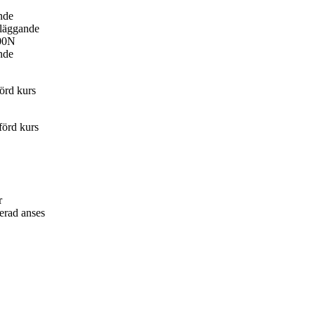
nde
dläggande
00N
nde
örd kurs
förd kurs
r
erad anses