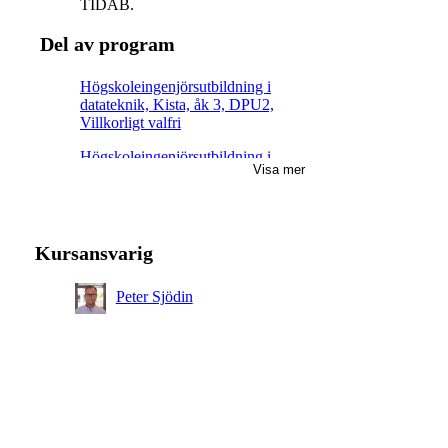
TIDAB.
Del av program
Högskoleingenjörsutbildning i
datateknik, Kista, åk 3, DPU2,
Villkorligt valfri
Högskoleingenjörsutbildning i
Visa mer
datateknik, Kista, åk 3, SAIN,
Rekommenderad
Civilingenjörsutbildning i
informationsteknik, åk 3,
Kursansvarig
Obligatorisk
Högskoleingenjörsutbildning i
Peter Sjödin
datateknik, åk 2, Rekommenderad
Kandidatprogram, informations-
och kommunikationsteknik, åk 3,
Obligatorisk