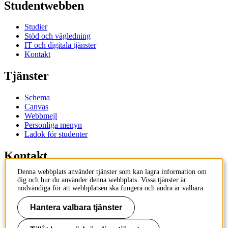
Studentwebben
Studier
Stöd och vägledning
IT och digitala tjänster
Kontakt
Tjänster
Schema
Canvas
Webbmejl
Personliga menyn
Ladok för studenter
Kontakt
Denna webbplats använder tjänster som kan lagra information om
Kontakta utbildningsprogram
dig och hur du använder denna webbplats. Vissa tjänster är
Kontakta kurs
nödvändiga för att webbplatsen ska fungera och andra är valbara.
IT-support
KTH Entré
Hantera valbara tjänster
KTH Biblioteket