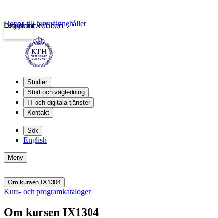
Hoppa till huvudinnehållet
Logga in
Studentwebben
Studier
Stöd och vägledning
IT och digitala tjänster
Kontakt
Sök
English
Meny
Om kursen IX1304
Kurs- och programkatalogen
Om kursen IX1304