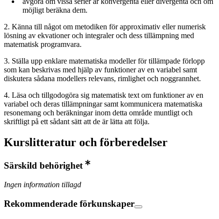
avgöra om vissa serier är konvergenta eller divergenta och om
möjligt beräkna dem.
2. Känna till något om metodiken för approximativ eller numerisk
lösning av ekvationer och integraler och dess tillämpning med
matematisk programvara.
3. Ställa upp enklare matematiska modeller för tillämpade förlopp
som kan beskrivas med hjälp av funktioner av en variabel samt
diskutera sådana modellers relevans, rimlighet och noggrannhet.
4. Läsa och tillgodogöra sig matematisk text om funktioner av en
variabel och deras tillämpningar samt kommunicera matematiska
resonemang och beräkningar inom detta område muntligt och
skriftligt på ett sådant sätt att de är lätta att följa.
Kurslitteratur och förberedelser
Särskild behörighet
Ingen information tillagd
Rekommenderade förkunskaper