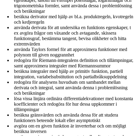
egenskaper, såsom till exempel potenslagar, logaritmlagar och
trigonometriska formler, samt använda dessa i problemlösning
och beräkningar
beräkna derivator med hjälp av bl.a. produktregeln, kvotregeln
och kedjeregeln
använda derivata för att undersöka en funktions egenskaper, t
ex avgöra frågor om växande och avtagande, skissera
funktionsgraf, bestämma tangent, bevisa olikheter och hitta
extremvärden
använda Taylors formel för att approximera funktioner med
polynom till given noggrannhet
redogöra för Riemann-integralens definition och tillämpningar,
samt approximera integraler med Riemannsummor
beräkna integraler med hjälp av primitiv funktion, partiell
integration, variabelsubstitution och partialbråksuppdelning
redogöra för analysens huvudsats om sambandet mellan
derivata och integral, samt använda denna i problemlösning
och beräkningar
lösa vissa linjära ordinära differentialekvationer med konstanta
koefficienter och redogöra för hur dessa uppkommer i
tillämpningar
beräkna gränsvärden och använda dessa för att studera
funktioners beteende lokalt eller asymptotiskt
avgöra om en given funktion är inverterbar och om möjligt
beräkna inversen