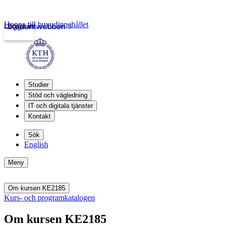
Hoppa till huvudinnehållet
Logga in
Studentwebben
Studier
Stöd och vägledning
IT och digitala tjänster
Kontakt
Sök
English
Meny
Om kursen KE2185
Kurs- och programkatalogen
Om kursen KE2185