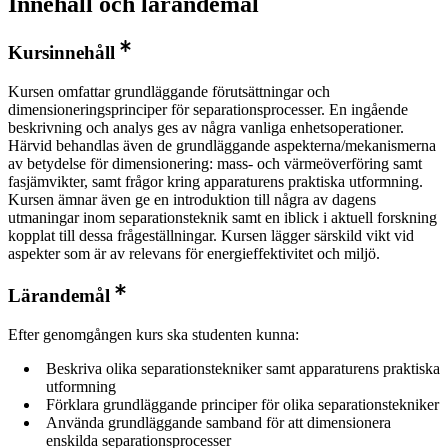
Innehåll och lärandemål
Kursinnehåll
Kursen omfattar grundläggande förutsättningar och
dimensioneringsprinciper för separationsprocesser. En ingående
beskrivning och analys ges av några vanliga enhetsoperationer.
Härvid behandlas även de grundläggande aspekterna/mekanismerna
av betydelse för dimensionering: mass- och värmeöverföring samt
fasjämvikter, samt frågor kring apparaturens praktiska utformning.
Kursen ämnar även ge en introduktion till några av dagens
utmaningar inom separationsteknik samt en iblick i aktuell forskning
kopplat till dessa frågeställningar. Kursen lägger särskild vikt vid
aspekter som är av relevans för energieffektivitet och miljö.
Lärandemål
Efter genomgången kurs ska studenten kunna:
Beskriva olika separationstekniker samt apparaturens praktiska
utformning
Förklara grundläggande principer för olika separationstekniker
Använda grundläggande samband för att dimensionera
enskilda separationsprocesser