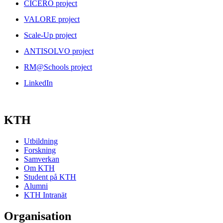
CICERO project
VALORE project
Scale-Up project
ANTISOLVO project
RM@Schools project
LinkedIn
KTH
Utbildning
Forskning
Samverkan
Om KTH
Student på KTH
Alumni
KTH Intranät
Organisation