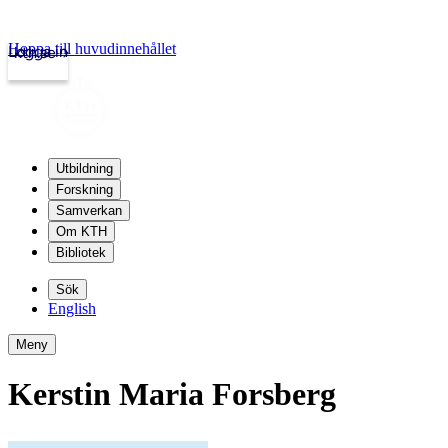
Hoppa till huvudinnehållet
Logga in
kth.se
Utbildning
Forskning
Samverkan
Om KTH
Bibliotek
Sök
English
Meny
Kerstin Maria Forsberg