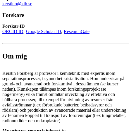
kerstino@kth.se
Forskare
Forskar-ID
ORCID ID
Google Scholar ID
ResearchGate
Om mig
Kerstin Forsberg är professor i kemiteknik med expertis inom
separationsprocesser, i synnerhet kristallisation. Hon undervisar på
grund- och avancerad och forskarnivå i dessa ämnen (se kurser
nedan). Kunskapen tillämpas inom forskningsprojekt (se
högermeny) vilka främst omfattar utveckling av effektiva och
hållbara processer, till exempel för utvinning av resurser från
avfallsströmmar (t ex förbrukade batterier, betbadssyror och
rödslam) och produktion av avancerade material eller undersökning
av fenomen kopplat till transport av föroreningar (t ex tungmetaller,
radionuklider och mikroplaster).
My primary research interest
is: