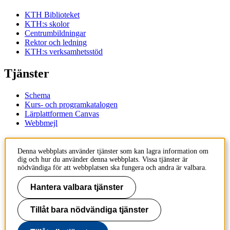
KTH Biblioteket
KTH:s skolor
Centrumbildningar
Rektor och ledning
KTH:s verksamhetsstöd
Tjänster
Schema
Kurs- och programkatalogen
Lärplattformen Canvas
Webbmejl
Kontakt
Denna webbplats använder tjänster som kan lagra information om
dig och hur du använder denna webbplats. Vissa tjänster är
KTH
nödvändiga för att webbplatsen ska fungera och andra är valbara.
100 44 Stockholm
+46 8 790 60 00
Hantera valbara tjänster
Kontakta KTH
Tillåt bara nödvändiga tjänster
Jobba på KTH
Press och media
Faktura och betalning KTH