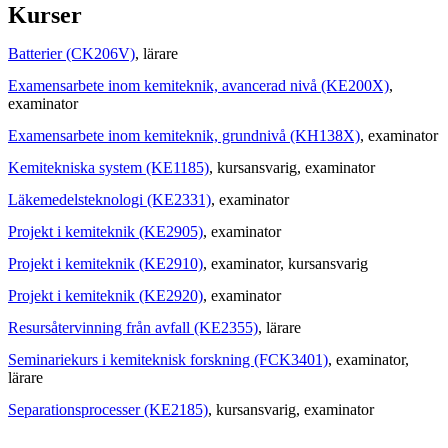
Kurser
Batterier (CK206V)
, lärare
Examensarbete inom kemiteknik, avancerad nivå (KE200X)
,
examinator
Examensarbete inom kemiteknik, grundnivå (KH138X)
, examinator
Kemitekniska system (KE1185)
, kursansvarig
, examinator
Läkemedelsteknologi (KE2331)
, examinator
Projekt i kemiteknik (KE2905)
, examinator
Projekt i kemiteknik (KE2910)
, examinator
, kursansvarig
Projekt i kemiteknik (KE2920)
, examinator
Resursåtervinning från avfall (KE2355)
, lärare
Seminariekurs i kemiteknisk forskning (FCK3401)
, examinator
,
lärare
Separationsprocesser (KE2185)
, kursansvarig
, examinator