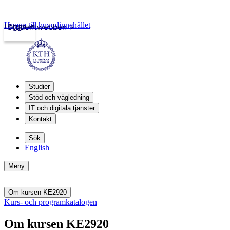
Hoppa till huvudinnehållet
Logga in
Studentwebben
Studier
Stöd och vägledning
IT och digitala tjänster
Kontakt
Sök
English
Meny
Om kursen KE2920
Kurs- och programkatalogen
Om kursen KE2920