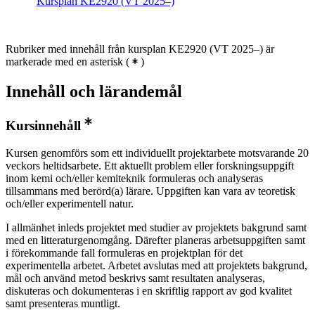
Kursplan KE2920 (VT 2025–)
Rubriker med innehåll från kursplan KE2920 (VT 2025–) är
markerade med en asterisk
(
)
Innehåll och lärandemål
Kursinnehåll
Kursen genomförs som ett individuellt projektarbete motsvarande 20
veckors heltidsarbete. Ett aktuellt problem eller forskningsuppgift
inom kemi och/eller kemiteknik formuleras och analyseras
tillsammans med berörd(a) lärare. Uppgiften kan vara av teoretisk
och/eller experimentell natur.
I allmänhet inleds projektet med studier av projektets bakgrund samt
med en litteraturgenomgång. Därefter planeras arbetsuppgiften samt
i förekommande fall formuleras en projektplan för det
experimentella arbetet. Arbetet avslutas med att projektets bakgrund,
mål och använd metod beskrivs samt resultaten analyseras,
diskuteras och dokumenteras i en skriftlig rapport av god kvalitet
samt presenteras muntligt.