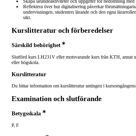
Skapa lärandeaktiviteter och uppgifter för bedömning med d
Reflektera över hur digitalisering påverkar förutsättningar
undervisningen, studenters lärande och den egna lärarrolle
sikt.
Kurslitteratur och förberedelser
Särskild behörighet
Slutförd kurs LH231V eller motsvarande kurs från KTH, annat un
eller högskola.
Kurslitteratur
Du hittar information om kurslitteratur antingen i kursomgånge
Examination och slutförande
Betygsskala
P, F