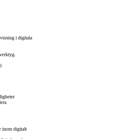
isning i digitala
verktyg.
l
rdigheter
dera
 inom digitalt