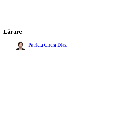
Lärare
Patricia Cirera Diaz