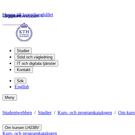
Hoppa till huvudinnehållet
Logga in
Studentwebben
Studier
Stöd och vägledning
IT och digitala tjänster
Kontakt
Sök
English
Meny
Studentwebben
Studier
Kurs- och programkatalogen
Om kur
Om kursen LH238V
Kurs- och programkatalogen