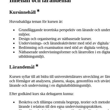
Innehåll och lärandemål
Kursinnehåll
Huvudsakliga teman för kursen är:
Grundläggande teoretiska perspektiv om lärande och underv
miljöer.
Design och organisering av nätbaserade kurser.
Undervisnings- och lärandeaktiviteter med stöd av digitala 
Bedömning och examination med stöd av digitala verktyg.
Nätbaserade undervisningsformer och lärarrollen i en digita
utbildningsmiljö.
Lärandemål
Kursen syftar till att bidra till universitetslärares utveckling av fä
och förmågor att analysera, planera, skapa, genomföra och utvär
lärande och undervisning i en digitalutbildningsmiljö.
Efter godkänd kurs ska deltagaren kunna:
Beskriva och tillämpa centrala begrepp, teorier och metoder
lärande i relation till den egna undervisningspraktiken.