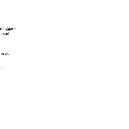
ndläggare
passad
on av
er