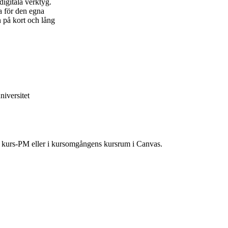
igitala verktyg.
na för den egna
n på kort och lång
iversitet
ns kurs-PM eller i kursomgångens kursrum i Canvas.