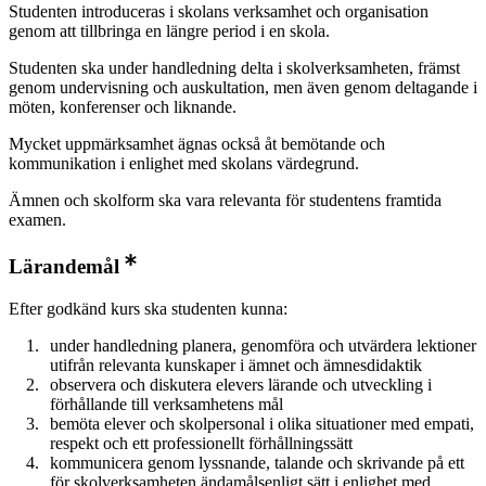
Studenten introduceras i skolans verksamhet och organisation
genom att tillbringa en längre period i en skola.
Studenten ska under handledning delta i skolverksamheten, främst
genom undervisning och auskultation, men även genom deltagande i
möten, konferenser och liknande.
Mycket uppmärksamhet ägnas också åt bemötande och
kommunikation i enlighet med skolans värdegrund.
Ämnen och skolform ska vara relevanta för studentens framtida
examen.
Lärandemål
Efter godkänd kurs ska studenten kunna:
under handledning planera, genomföra och utvärdera lektioner
utifrån relevanta kunskaper i ämnet och ämnesdidaktik
observera och diskutera elevers lärande och utveckling i
förhållande till verksamhetens mål
bemöta elever och skolpersonal i olika situationer med empati,
respekt och ett professionellt förhållningssätt
kommunicera genom lyssnande, talande och skrivande på ett
för skolverksamheten ändamålsenligt sätt i enlighet med