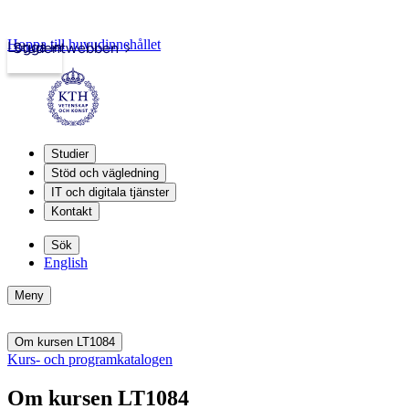
Hoppa till huvudinnehållet
Logga in
Studentwebben
Studier
Stöd och vägledning
IT och digitala tjänster
Kontakt
Sök
English
Meny
Om kursen LT1084
Kurs- och programkatalogen
Om kursen LT1084