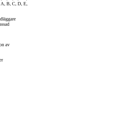
 A, B, C, D, E,
ndläggare
passad
on av
er