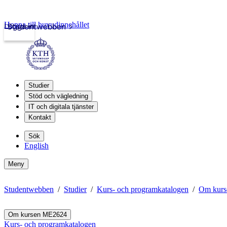
Hoppa till huvudinnehållet
Logga in
Studentwebben
Studier
Stöd och vägledning
IT och digitala tjänster
Kontakt
Sök
English
Meny
Studentwebben
Studier
Kurs- och programkatalogen
Om kur
Om kursen ME2624
Kurs- och programkatalogen