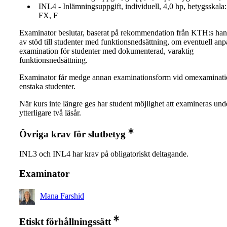
INL4 - Inlämningsuppgift, individuell, 4,0 hp, betygsskala:
FX, F
Examinator beslutar, baserat på rekommendation från KTH:s ha
av stöd till studenter med funktionsnedsättning, om eventuell an
examination för studenter med dokumenterad, varaktig
funktionsnedsättning.
Examinator får medge annan examinationsform vid omexaminati
enstaka studenter.
När kurs inte längre ges har student möjlighet att examineras und
ytterligare två läsår.
Övriga krav för slutbetyg
INL3 och INL4 har krav på obligatoriskt deltagande.
Examinator
Mana Farshid
Etiskt förhållningssätt