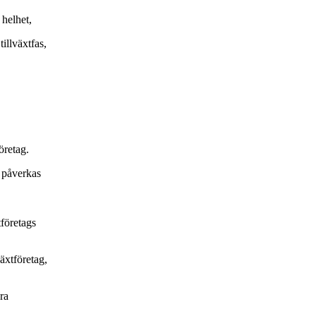
helhet,
illväxtfas,
öretag.
g påverkas
tföretags
äxtföretag,
ra