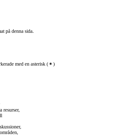
mat på denna sida.
kerade med en asterisk
(
)
a resurser,
ll
skussioner,
 områden,