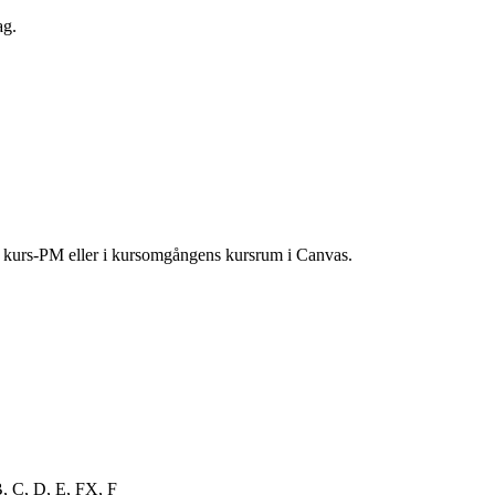
ag.
ns kurs-PM eller i kursomgångens kursrum i Canvas.
B, C, D, E, FX, F