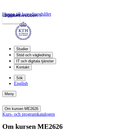
Hoppa till huvudinnehållet
Logga in
Studentwebben
Studier
Stöd och vägledning
IT och digitala tjänster
Kontakt
Sök
English
Meny
Om kursen ME2626
Kurs- och programkatalogen
Om kursen ME2626