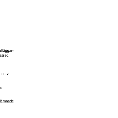
ndläggare
passad
on av
er
nlämnade