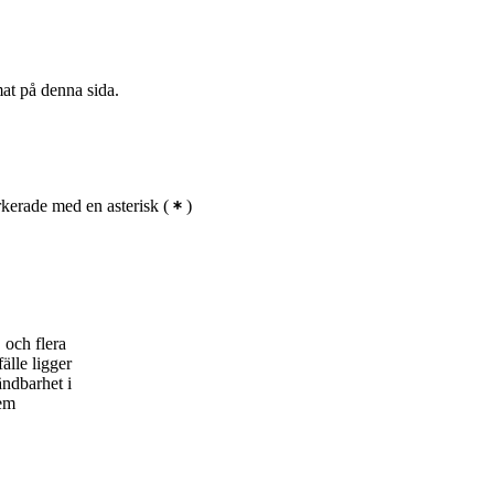
mat på denna sida.
kerade med en asterisk
(
)
 och flera
älle ligger
ndbarhet i
fem