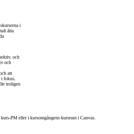
skurserna i
alt åtta
nda
ektiv, och
er och
och att
 i fokus,
lle troligen
ns kurs-PM eller i kursomgångens kursrum i Canvas.