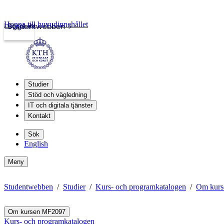
Hoppa till huvudinnehållet
Logga in
Studentwebben
Studier
Stöd och vägledning
IT och digitala tjänster
Kontakt
Sök
English
Meny
Studentwebben
Studier
Kurs- och programkatalogen
Om kur
Om kursen MF2097
Kurs- och programkatalogen