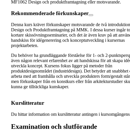
MF1062 Design och produktframtagning eller motsvarande.
Rekommenderade förkunskaper
Denna kurs kräver förkunskaper motsvarande de två introduktion
Design och Produktframtagning på MMK. I dessa kurser ingår tot
kortare skissövningsseminarier, och det är även krav på att anvä
handskiss för idégenerering och konceptutveckling i kursernas
projektarbeten.
Du behöver ha grundläggande förståelse för 1- och 2-punktspersp
även någon relevant erfarenhet av att handskissa för att skapa idé
utveckla koncept. Kursens fokus ligger på metoder från
produktdesignområdet (industridesign). Det betyder att snabbhet 
arbeta med att framhålla och utveckla produkters form/gestalt står
men förkuskaper från en konstkurs eller från arkitekturstudier sku
kunna ge tillräckliga kunskaper.
Kurslitteratur
Du hittar information om kurslitteratur antingen i kursomgånge
Examination och slutförande