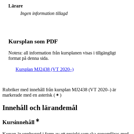
Masterprogram, industriell ekonomi, åk 1, HKPA,
Lärare
Villkorligt valfri
Ingen information tillagd
Civilingenjörsutbildning i energi och miljö, åk 3,
SMCS, Villkorligt valfri
Civilingenjörsutbildning i energi och miljö, åk 3, HSS,
Villkorligt valfri
Kursplan som PDF
Civilingenjörsutbildning i energi och miljö, åk 3, SUE,
Notera: all information från kursplanen visas i tillgängligt
Villkorligt valfri
format på denna sida.
Masterprogram, hållbar energiteknik, åk 1, Villkorligt
valfri
Kursplan MJ2438 (VT 2020–)
Rubriker med innehåll från kursplan MJ2438 (VT 2020–) är
markerade med en asterisk
(
)
Innehåll och lärandemål
Kursinnehåll
Kursen är uppbyggd i form av ett projekt som ska genomföras med