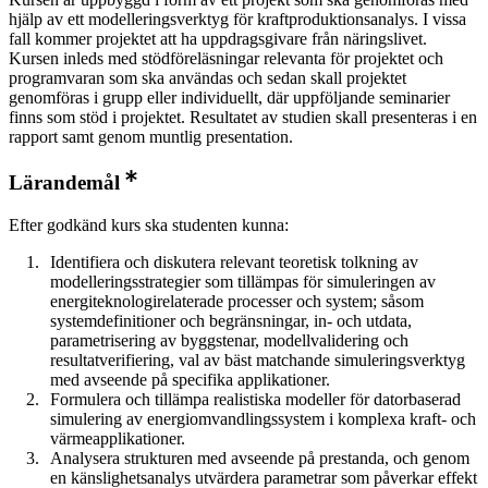
hjälp av ett modelleringsverktyg för kraftproduktionsanalys. I vissa
fall kommer projektet att ha uppdragsgivare från näringslivet.
Kursen inleds med stödföreläsningar relevanta för projektet och
programvaran som ska användas och sedan skall projektet
genomföras i grupp eller individuellt, där uppföljande seminarier
finns som stöd i projektet. Resultatet av studien skall presenteras i en
rapport samt genom muntlig presentation.
Lärandemål
Efter godkänd kurs ska studenten kunna:
Identifiera och diskutera relevant teoretisk tolkning av
modelleringsstrategier som tillämpas för simuleringen av
energiteknologirelaterade processer och system; såsom
systemdefinitioner och begränsningar, in- och utdata,
parametrisering av byggstenar, modellvalidering och
resultatverifiering, val av bäst matchande simuleringsverktyg
med avseende på specifika applikationer.
Formulera och tillämpa realistiska modeller för datorbaserad
simulering av energiomvandlingssystem i komplexa kraft- och
värmeapplikationer.
Analysera strukturen med avseende på prestanda, och genom
en känslighetsanalys utvärdera parametrar som påverkar effekt