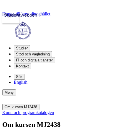
Hoppa till huvudinnehållet
Logga in
Studentwebben
Studier
Stöd och vägledning
IT och digitala tjänster
Kontakt
Sök
English
Meny
Om kursen MJ2438
Kurs- och programkatalogen
Om kursen MJ2438