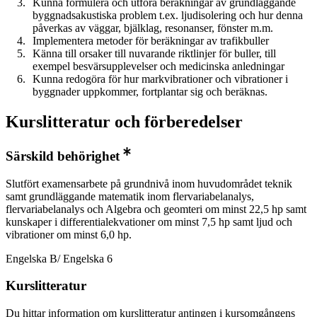
Kunna formulera och utföra beräkningar av grundläggande
byggnadsakustiska problem t.ex. ljudisolering och hur denna
påverkas av väggar, bjälklag, resonanser, fönster m.m.
Implementera metoder för beräkningar av trafikbuller
Känna till orsaker till nuvarande riktlinjer för buller, till
exempel besvärsupplevelser och medicinska anledningar
Kunna redogöra för hur markvibrationer och vibrationer i
byggnader uppkommer, fortplantar sig och beräknas.
Kurslitteratur och förberedelser
Särskild behörighet
Slutfört examensarbete på grundnivå inom huvudområdet teknik
samt grundläggande matematik inom flervariabelanalys,
flervariabelanalys och Algebra och geomteri om minst 22,5 hp samt
kunskaper i differentialekvationer om minst 7,5 hp samt ljud och
vibrationer om minst 6,0 hp.
Engelska B/ Engelska 6
Kurslitteratur
Du hittar information om kurslitteratur antingen i kursomgångens