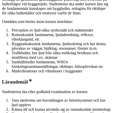
bullerfrågor vid byggprojekt. Studenterna ska under kursen lära sig
de fundamentala kunskaper om byggbuller, redogöra för riktlinjer
för olika bullerkällor och motivera varför de finns.
Områden som berörs inom kursen innefattar:
Perception av ljud-olika styrkemått och mätmetoder
Rumsakustisk fundamenta, ljudutbredning, reflexer,
efterklangstid, etc
Byggnadsakustisk fundamenta, ljudisolering och hur denna
påverkas av väggar, bjälklag, resonanser, fönster m.m.
Trafikbuller, hur ljud från olika trafikslag beräknas och
modifieras med t.ex. skärmar
Samhällsbuller fundamenta, WHOs
forskningssammanställningar, riktlinjer, hälsopåverkan etc
Markvibrationer och vibrationer i byggnader
Lärandemål
Studenterna ska efter godkänd examination av kursen:
Vara medvetna om huvuddragen av hörselsystemet och hur
ljud upplevs
Känna till och kunna använda sig av rumsakustisk terminologi