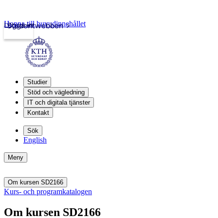
Hoppa till huvudinnehållet
Logga in
Studentwebben
Studier
Stöd och vägledning
IT och digitala tjänster
Kontakt
Sök
English
Meny
Om kursen SD2166
Kurs- och programkatalogen
Om kursen SD2166