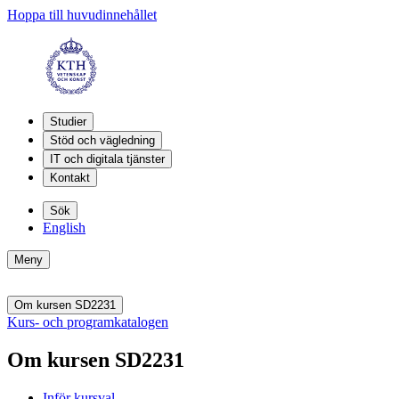
Hoppa till huvudinnehållet
Studier
Stöd och vägledning
IT och digitala tjänster
Kontakt
Sök
English
Meny
Om kursen SD2231
Kurs- och programkatalogen
Om kursen SD2231
Inför kursval