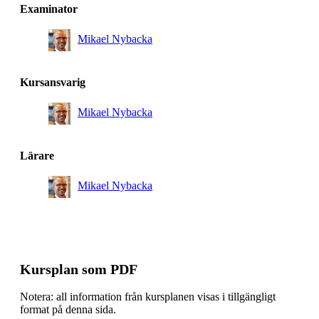
Masterprogram, maskinkonstruktion, åk 1, Villkorligt
Examinator
valfri
Mikael Nybacka
Masterprogram, systemteknik och robotik, åk 2,
Rekommenderad
Masterprogram, systemteknik och robotik, åk 1,
Kursansvarig
Rekommenderad
Mikael Nybacka
Masterprogram, fordonsteknik, åk 1, Villkorligt valfri
Masterprogram, fordonsteknik, åk 2, Villkorligt valfri
Lärare
Mikael Nybacka
Kursplan som PDF
Notera: all information från kursplanen visas i tillgängligt
format på denna sida.