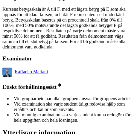
Kursens betygsskala är A till F, med ett lägsta betyg på E som ska
uppnås för att klara kursen, och där F representerar ett underkänt
betyg. Betygsskalan baseras på en procentuell skala från 0% till
100%, med 50% motsvarande det lägsta godkända betyget E på
respektive delmoment. Resultaten på varje delmoment måste vara
minst 50% för att få godkänt. Resultaten från delmomenten vägs
samman till ett slutbetyg på kursen. För att bli godkänd måste alla
delmoment vara godkända.
Examinator
Raffaello Mariani
Etiskt förhållningssätt
Vid grupparbete har alla i gruppen ansvar för gruppens arbete.
Vid examination ska varje student ärligt redovisa hjälp som
erhållits och källor som använts.
Vid muntlig examination ska varje student kunna redogöra för
hela uppgiften och hela lösningen.
Ytterligare information