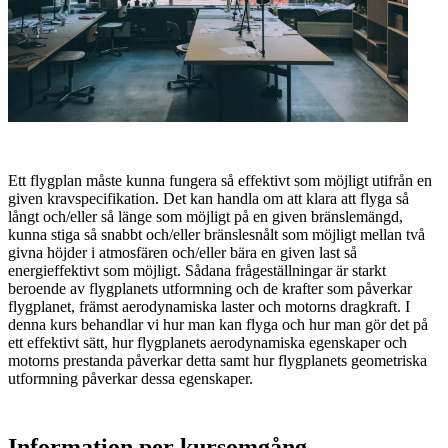
Ett flygplan måste kunna fungera så effektivt som möjligt utifrån en
given kravspecifikation. Det kan handla om att klara att flyga så
långt och/eller så länge som möjligt på en given bränslemängd,
kunna stiga så snabbt och/eller bränslesnålt som möjligt mellan två
givna höjder i atmosfären och/eller bära en given last så
energieffektivt som möjligt. Sådana frågeställningar är starkt
beroende av flygplanets utformning och de krafter som påverkar
flygplanet, främst aerodynamiska laster och motorns dragkraft. I
denna kurs behandlar vi hur man kan flyga och hur man gör det på
ett effektivt sätt, hur flygplanets aerodynamiska egenskaper och
motorns prestanda påverkar detta samt hur flygplanets geometriska
utformning påverkar dessa egenskaper.
Information per kursomgång