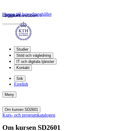
Hoppa till huvudinnehållet
Logga in
Studentwebben
Studier
Stöd och vägledning
IT och digitala tjänster
Kontakt
Sök
English
Meny
Om kursen SD2601
Kurs- och programkatalogen
Om kursen SD2601