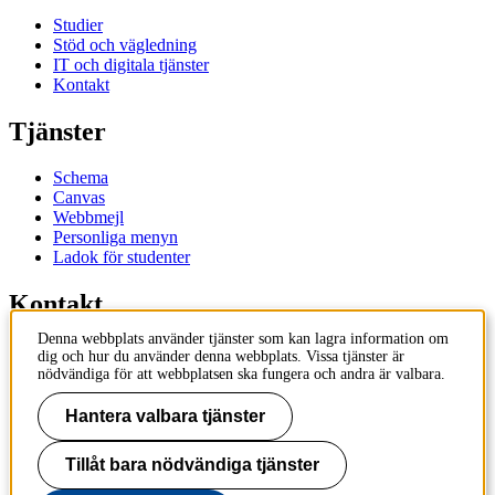
Studier
Stöd och vägledning
IT och digitala tjänster
Kontakt
Tjänster
Schema
Canvas
Webbmejl
Personliga menyn
Ladok för studenter
Kontakt
Denna webbplats använder tjänster som kan lagra information om
Kontakta utbildningsprogram
dig och hur du använder denna webbplats. Vissa tjänster är
Kontakta kurs
nödvändiga för att webbplatsen ska fungera och andra är valbara.
IT-support
KTH Entré
Hantera valbara tjänster
KTH Biblioteket
Tillåt bara nödvändiga tjänster
KTH
100 44 Stockholm