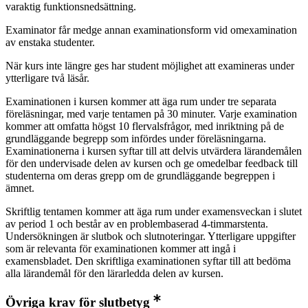
varaktig funktionsnedsättning.
Examinator får medge annan examinationsform vid omexamination
av enstaka studenter.
När kurs inte längre ges har student möjlighet att examineras under
ytterligare två läsår.
Examinationen i kursen kommer att äga rum under tre separata
föreläsningar, med varje tentamen på 30 minuter. Varje examination
kommer att omfatta högst 10 flervalsfrågor, med inriktning på de
grundläggande begrepp som infördes under föreläsningarna.
Examinationerna i kursen syftar till att delvis utvärdera lärandemålen
för den undervisade delen av kursen och ge omedelbar feedback till
studenterna om deras grepp om de grundläggande begreppen i
ämnet.
Skriftlig tentamen kommer att äga rum under examensveckan i slutet
av period 1 och består av en problembaserad 4-timmarstenta.
Undersökningen är slutbok och slutnoteringar. Ytterligare uppgifter
som är relevanta för examinationen kommer att ingå i
examensbladet. Den skriftliga examinationen syftar till att bedöma
alla lärandemål för den lärarledda delen av kursen.
Övriga krav för slutbetyg