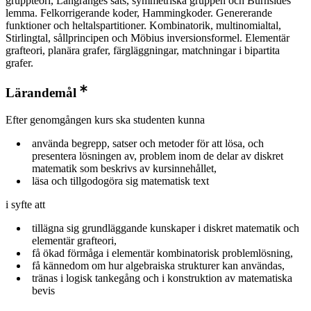
gruppteori, Langranges sats, symmetriska gruppen och Burnsides
lemma. Felkorrigerande koder, Hammingkoder. Genererande
funktioner och heltalspartitioner. Kombinatorik, multinomialtal,
Stirlingtal, sållprincipen och Möbius inversionsformel. Elementär
grafteori, planära grafer, färgläggningar, matchningar i bipartita
grafer.
Lärandemål
Efter genomgången kurs ska studenten kunna
använda begrepp, satser och metoder för att lösa, och
presentera lösningen av, problem inom de delar av diskret
matematik som beskrivs av kursinnehållet,
läsa och tillgodogöra sig matematisk text
i syfte att
tillägna sig grundläggande kunskaper i diskret matematik och
elementär grafteori,
få ökad förmåga i elementär kombinatorisk problemlösning,
få kännedom om hur algebraiska strukturer kan användas,
tränas i logisk tankegång och i konstruktion av matematiska
bevis