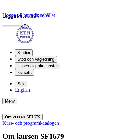
Hoppa till huvudinnehållet
Logga in
Studentwebben
Studier
Stöd och vägledning
IT och digitala tjänster
Kontakt
Sök
English
Meny
Om kursen SF1679
Kurs- och programkatalogen
Om kursen SF1679