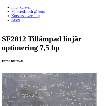
Inför kursval
Förbereda och gå kurs
Kursens utveckling
Arkiv
SF2812 Tillämpad linjär
optimering 7,5 hp
Inför kursval