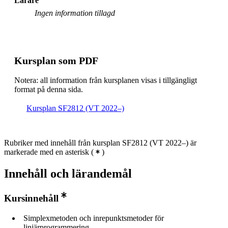
Lärare
Civilingenjörsutbildning i teknisk matematik, åk 3,
Ingen information tillagd
Valfri
Masterprogram, matematik, åk 1, Valfri
Masterprogram, flyg- och rymdteknik, åk 1, Valfri
Kursplan som PDF
Masterprogram, systemteknik och robotik, åk 2,
Rekommenderad
Notera: all information från kursplanen visas i tillgängligt
format på denna sida.
Masterprogram, elkraftteknik, åk 2, Rekommenderad
Kursplan SF2812 (VT 2022–)
Masterprogram, systemteknik och robotik, åk 1,
Rekommenderad
Rubriker med innehåll från kursplan SF2812 (VT 2022–) är
markerade med en asterisk
(
)
Innehåll och lärandemål
Kursinnehåll
Simplexmetoden och inrepunktsmetoder för
linjärprogrammering.