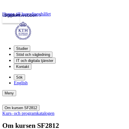
Hoppa till huvudinnehållet
Logga in
Studentwebben
Studier
Stöd och vägledning
IT och digitala tjänster
Kontakt
Sök
English
Meny
Om kursen SF2812
Kurs- och programkatalogen
Om kursen SF2812