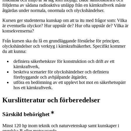
följderna av sådana radioaktiva utsläpp från en kärnkraftverk måste
åtgärdas under normala, onormala och olyckshändelser.
Kursen ger studenterna kunskap om att ta itu med frågor som: Vilka
är eventuella olyckor? Hur uppstår de? Hur ofta uppstår de? Vilka är
konsekvenserna?
Från kursen ska du få en grundläggande förståelse för principer,
olyckshändelser och verktyg i kärnkraftsäkerhet. Specifikt kommer
du att kunna:
definiera säkerhetskrav för konstruktion och drift av ett
kärnkraftverk,
beskriva scenarier för olyckshändelser och definiera
förebyggande och avhjälpande åtgärder,
utföra en bedömning av ett upplevt hot mot en säkerhetsspärr
hos ett kärnkraftverk.
Kurslitteratur och förberedelser
Särskild behörighet
Minst 120 hp inom teknik och naturvetenskap samt kunskaper i
engelska B eller motsvarande.