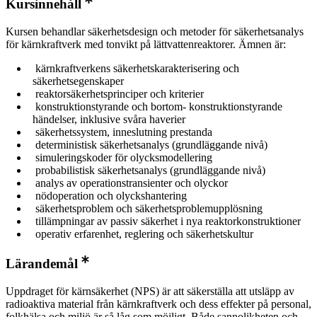
Kursinnehåll
Kursen behandlar säkerhetsdesign och metoder för säkerhetsanalys
för kärnkraftverk med tonvikt på lättvattenreaktorer. Ämnen är:
kärnkraftverkens säkerhetskarakterisering och
säkerhetsegenskaper
reaktorsäkerhetsprinciper och kriterier
konstruktionstyrande och bortom- konstruktionstyrande
händelser, inklusive svåra haverier
säkerhetssystem, inneslutning prestanda
deterministisk säkerhetsanalys (grundläggande nivå)
simuleringskoder för olycksmodellering
probabilistisk säkerhetsanalys (grundläggande nivå)
analys av operationstransienter och olyckor
nödoperation och olyckshantering
säkerhetsproblem och säkerhetsproblemupplösning
tillämpningar av passiv säkerhet i nya reaktorkonstruktioner
operativ erfarenhet, reglering och säkerhetskultur
Lärandemål
Uppdraget för kärnsäkerhet (NPS) är att säkerställa att utsläpp av
radioaktiva material från kärnkraftverk och dess effekter på personal,
folkhälsa och miljö är så låg som möjligt. Både sannolikheten och