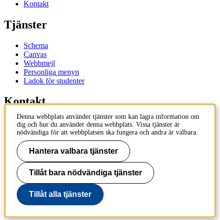
Kontakt
Tjänster
Schema
Canvas
Webbmejl
Personliga menyn
Ladok för studenter
Kontakt
Denna webbplats använder tjänster som kan lagra information om
Kontakta utbildningsprogram
dig och hur du använder denna webbplats. Vissa tjänster är
Kontakta kurs
nödvändiga för att webbplatsen ska fungera och andra är valbara.
IT-support
KTH Entré
Hantera valbara tjänster
KTH Biblioteket
Tillåt bara nödvändiga tjänster
KTH
100 44 Stockholm
+46 8 790 60 00
Tillåt alla tjänster
info@kth.se