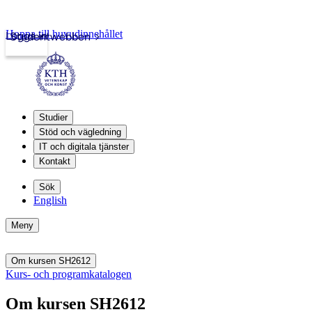
Hoppa till huvudinnehållet
Logga in
Studentwebben
Studier
Stöd och vägledning
IT och digitala tjänster
Kontakt
Sök
English
Meny
Om kursen SH2612
Kurs- och programkatalogen
Om kursen SH2612