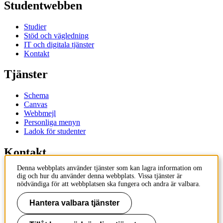
Studentwebben
Studier
Stöd och vägledning
IT och digitala tjänster
Kontakt
Tjänster
Schema
Canvas
Webbmejl
Personliga menyn
Ladok för studenter
Kontakt
Denna webbplats använder tjänster som kan lagra information om
Kontakta utbildningsprogram
dig och hur du använder denna webbplats. Vissa tjänster är
Kontakta kurs
nödvändiga för att webbplatsen ska fungera och andra är valbara.
IT-support
KTH Entré
Hantera valbara tjänster
KTH Biblioteket