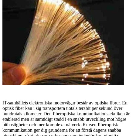
IT-samhällets elektroniska motorvägar består av optiska fibrer. En
optisk fiber kan i sig transportera tiotals terabit per sekund över
hundratals kilometer. Den fiberoptiska kommunikationstekniken är
etablerad men är samtidigt stadd i en snabb utveckling mot högre
bithastigheter och mer komplexa nätverk. Kursen fiberoptisk
kommunikation ger dig grunderna för att förstå dagens snabba
utveckling, så att du som yrkesverksam ingenjör kan utnyttja