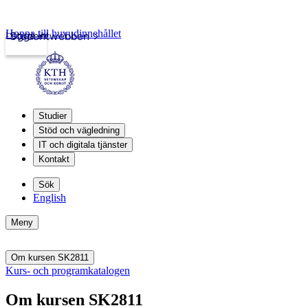
Hoppa till huvudinnehållet
Logga in
Studentwebben
Studier
Stöd och vägledning
IT och digitala tjänster
Kontakt
Sök
English
Meny
Om kursen SK2811
Kurs- och programkatalogen
Om kursen SK2811