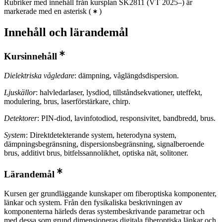
Rubriker med innehåll från kursplan SK2811 (VT 2025–) är
markerade med en asterisk
(
)
Innehåll och lärandemål
Kursinnehåll
Dielektriska vågledare
: dämpning, våglängdsdispersion.
Ljuskällor
: halvledarlaser, lysdiod, tillståndsekvationer, uteffekt,
modulering, brus, laserförstärkare, chirp.
Detektorer
: PIN-diod, lavinfotodiod, responsivitet, bandbredd, brus.
System
: Direktdetekterande system, heterodyna system,
dämpningsbegränsning, dispersionsbegränsning, signalberoende
brus, additivt brus, bitfelssannolikhet, optiska nät, solitoner.
Lärandemål
Kursen ger grundläggande kunskaper om fiberoptiska komponenter,
länkar och system. Från den fysikaliska beskrivningen av
komponenterna härleds deras systembeskrivande parametrar och
med dessa som grund dimensioneras digitala fiberoptiska länkar och