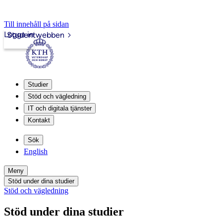
Till innehåll på sidan
Logga in
Studentwebben
Studier
Stöd och vägledning
IT och digitala tjänster
Kontakt
Sök
English
Meny
Stöd under dina studier
Stöd och vägledning
Stöd under dina studier