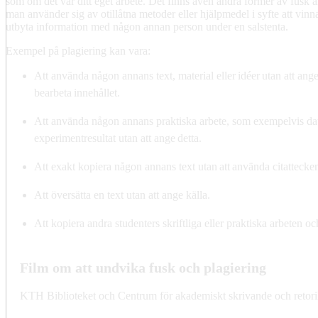
som om det var ditt eget arbete. Det finns även andra former av fusk ä
man använder sig av otillåtna metoder eller hjälpmedel i syfte att vinna
utbyta information med någon annan person under en salstenta.
Exempel på plagiering kan vara:
Att använda någon annans text, material eller idéer utan att ange
bearbeta innehållet.​
Att använda någon annans praktiska arbete, som exempelvis dat
experimentresultat utan att ange detta.​
Att exakt kopiera någon annans text utan att använda citattecken 
Att översätta en text utan att ange källa.
Att kopiera andra studenters skriftliga eller praktiska arbeten o
Film om att undvika fusk och plagiering
KTH Biblioteket och Centrum för akademiskt skrivande och retorik ha