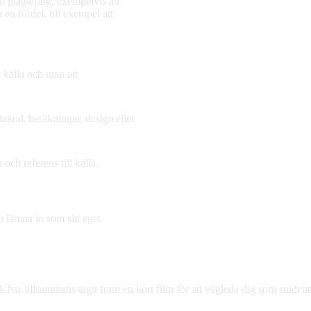
n plagiering, exempelvis att
 en fördel, till exempel att
 källa och utan att
akod, beräkningar, design eller
och referens till källa.
ch lämna in som sitt eget.
r tillsammans tagit fram en kort film för att vägleda dig som student k