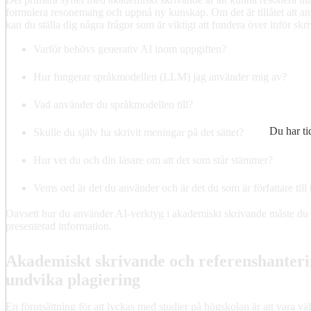
formulera resonemang och uppnå ny kunskap. Om det är tillåtet att an
kan du ställa dig några frågor som är viktigt att fundera över inför sk
Varför behövs generativ AI inom uppgiften?
Hur fungerar språkmodellen (LLM) jag använder mig av?
Vad använder du språkmodellen till?
Du har ti
Skulle du själv ha skrivit meningar på det sättet?
Hur vet du och din läsare om att det som står stämmer?
Vems ord är det du använder och är det du som är författare til
Oavsett hur du använder AI-verktyg i akademiskt skrivande måste du al
presenterad information.
Akademiskt skrivande och referenshanterin
undvika plagiering
En förutsättning för att lyckas med studier på högskolan är att vara 