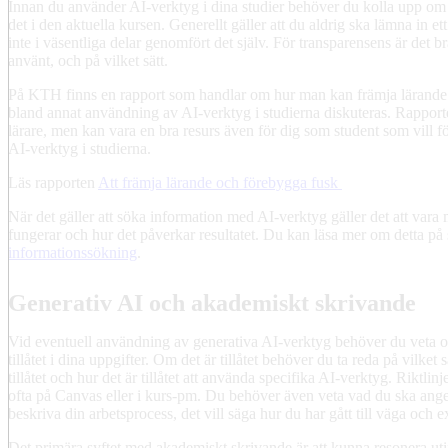
Innan du använder AI-verktyg i dina studier behöver du kolla upp om de
det i den aktuella kursen. Generellt gäller att du aldrig ska lämna in e
inte i väsentliga delar genomfört det själv. För transparensens är det b
använt, och på vilket sätt.
På KTH finns en rapport som handlar om hur man kan främja lärande
bland annat användning av AI-verktyg i studierna diskuteras. Rapporten 
lärare, men kan vara en bra resurs även för dig som student som vill 
AI-verktyg i studierna.
Läs rapporten
Att främja lärande och förebygga fusk
När det gäller att söka information med AI-verktyg gäller det att var
fungerar och hur det påverkar resultatet. Du kan läsa mer om detta på
informationssökning
.
Generativ AI och akademiskt skrivande
Vid eventuell användning av generativa AI-verktyg behöver du veta om 
tillåtet i dina uppgifter. Om det är tillåtet behöver du ta reda på vilket 
tillåtet och hur det är tillåtet att använda specifika AI-verktyg. Riktlinj
ofta på Canvas eller i kurs-pm. Du behöver även veta vad du ska ang
beskriva din arbetsprocess, det vill säga hur du har gått till väga och
Det primära syftet med akademiskt skrivande är att kunna resonera uti