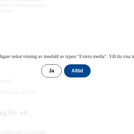
vända AI i dina uppgifter
rivandet:
digare nekat visning av innehåll av typen "
Extern media
". Vill du visa 
Ja
Alltid
l texten?
ltid ange källa för
g för att
väl bekant med akademiskt