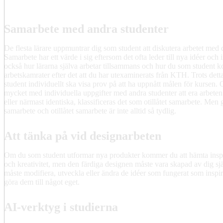
Samarbete med andra studenter
De flesta lärare uppmuntrar dig som student att diskutera arbetet med 
Samarbete har ett värde i sig eftersom det ofta leder till nya idéer och 
också hur lärarna själva arbetar tillsammans och hur du som student 
arbetskamrater efter det att du har utexaminerats från KTH. Trots detta
student individuellt ska visa prov på att ha uppnått målen för kursen
mycket med individuella uppgifter med andra studenter att era arbeten o
eller närmast identiska, klassificeras det som otillåtet samarbete. Me
samarbete och otillåtet samarbete är inte alltid så tydlig.
Att tänka på vid designarbeten
Om du som student utformar nya produkter kommer du att hämta inspir
och kreativitet, men den färdiga designen måste vara skapad av dig sjä
måste modifiera, utveckla eller ändra de idéer som fungerat som inspirat
göra dem till något eget.
AI-verktyg i studierna