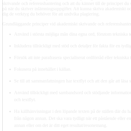
skrivande och referenshantering och att du känner till de principer d
på när du skriver inlämningsuppgifter. Att kunna skriva akademiskt oc
dig de verktyg du behöver för att undvika plagiering.
Grundläggande principer vid akademiskt skrivande och referenshante
Använd i största möjliga mån dina egna ord, förutom tekniska 
Inkludera tillräckligt med stöd och detaljer för fakta för en tydl
Försök att inte parafrasera specialiserat ordförråd eller tekniska
Fokusera på innehållet i källan.
Se till att sammanfattningen har textflyt och att den går att läsa
Använd tillräckligt med sambandsord och stödjande information 
och textflyt.
Ha källhänvisningar i den löpande texten på de ställen där du ha
från någon annan. Det ska vara tydligt när ett påstående eller 
annan eller om det är ditt eget resultat/resonemang.