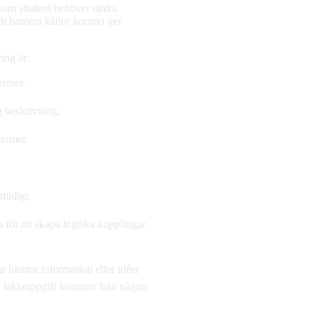
u som student behöver tänka
h hantera källor korrekt ger
ring är:
termer.
ig beskrivning.
 termer.
 smidigt.
för att skapa logiska kopplingar
r hämtat information eller idéer
en faktauppgift kommer från någon