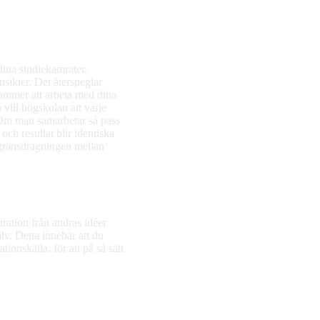
dina studiekamrater.
insikter. Det återspeglar
kommer att arbeta med dina
 vill högskolan att varje
. Om man samarbetar så pass
ch resultat blir identiska
n gränsdragningen mellan
ation från andras idéer
lv. Detta innebär att du
ionskälla, för att på så sätt