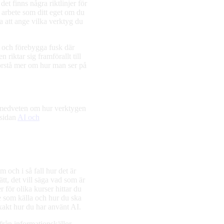
t finns några riktlinjer för
tt arbete som ditt eget om du
ra att ange vilka verktyg du
 och förebygga fusk där
riktar sig framförallt till
förstå mer om hur man ser på
a medveten om hur verktygen
 sidan
AI och
och i så fall hur det är
sätt, det vill säga vad som är
er för olika kurser hittar du
e som källa och hur du ska
 exakt hur du har använt AI.
från informationskällor,