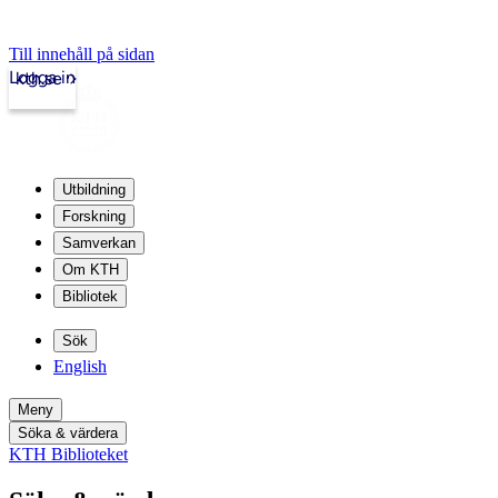
Till innehåll på sidan
Logga in
kth.se
Utbildning
Forskning
Samverkan
Om KTH
Bibliotek
Sök
English
Meny
Söka & värdera
KTH Biblioteket