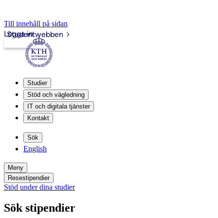
Till innehåll på sidan
Logga in
Studentwebben
Studier
Stöd och vägledning
IT och digitala tjänster
Kontakt
Sök
English
Meny
Resestipendier
Stöd under dina studier
Sök stipendier