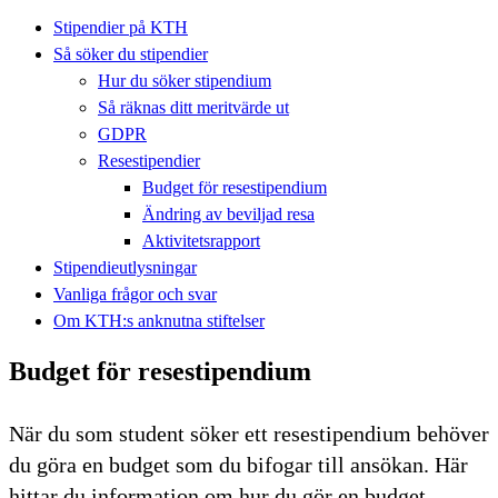
Stipendier på KTH
Så söker du stipendier
Hur du söker stipendium
Så räknas ditt meritvärde ut
GDPR
Resestipendier
Budget för resestipendium
Ändring av beviljad resa
Aktivitetsrapport
Stipendieutlysningar
Vanliga frågor och svar
Om KTH:s anknutna stiftelser
Budget för resestipendium
När du som student söker ett resestipendium behöver
du göra en budget som du bifogar till ansökan. Här
hittar du information om hur du gör en budget.