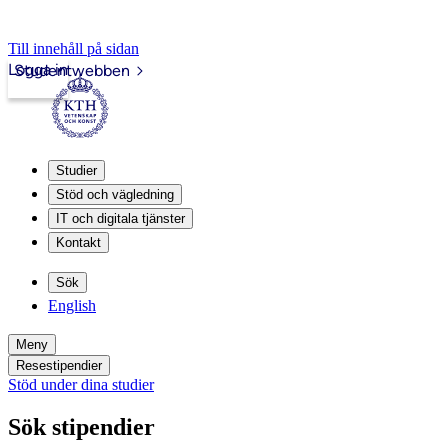
Till innehåll på sidan
Logga in
Studentwebben
Studier
Stöd och vägledning
IT och digitala tjänster
Kontakt
Sök
English
Meny
Resestipendier
Stöd under dina studier
Sök stipendier