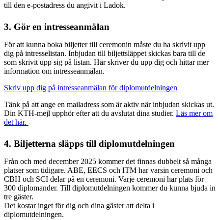
till den e-postadress du angivit i Ladok.
3. Gör en intresseanmälan
För att kunna boka biljetter till ceremonin måste du ha skrivit upp
dig på intresselistan. Inbjudan till biljettsläppet skickas bara till de
som skrivit upp sig på listan. Här skriver du upp dig och hittar mer
information om intresseanmälan.
Skriv upp dig på intresseanmälan för diplomutdelningen
Tänk på att ange en mailadress som är aktiv när inbjudan skickas ut.
Din KTH-mejl upphör efter att du avslutat dina studier.
Läs mer om
det här.
4. Biljetterna släpps till diplomutdelningen
Från och med december 2025 kommer det finnas dubbelt så många
platser som tidigare. ABE, EECS och ITM har varsin ceremoni och
CBH och SCI delar på en ceremoni. Varje ceremoni har plats för
300 diplomander. Till diplomutdelningen kommer du kunna bjuda in
tre gäster.
Det kostar inget för dig och dina gäster att delta i
diplomutdelningen.