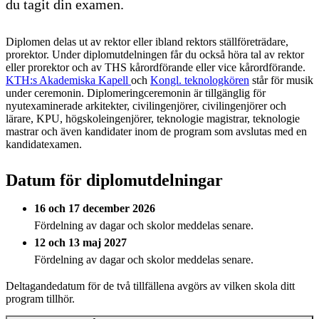
du tagit din examen.
Diplomen delas ut av rektor eller ibland rektors ställföreträdare,
prorektor. Under diplomutdelningen får du också höra tal av rektor
eller prorektor och av THS kårordförande eller vice kårordförande.
KTH:s Akademiska Kapell
och
Kongl. teknologkören
står för musik
under ceremonin. Diplomeringceremonin är tillgänglig för
nyutexaminerade arkitekter, civilingenjörer, civilingenjörer och
lärare, KPU, högskoleingenjörer, teknologie magistrar, teknologie
mastrar och även kandidater inom de program som avslutas med en
kandidatexamen.
Datum för diplomutdelningar
16 och 17 december 2026
Fördelning av dagar och skolor meddelas senare.
12 och 13 maj 2027
Fördelning av dagar och skolor meddelas senare.
Deltagandedatum för de två tillfällena avgörs av vilken skola ditt
program tillhör.