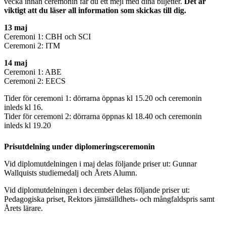
vecka innan ceremonin får du ett mejl med dina biljetter.
Det är
viktigt att du läser all information som skickas till dig.
13 maj
Ceremoni 1: CBH och SCI
Ceremoni 2: ITM
14 maj
Ceremoni 1: ABE
Ceremoni 2: EECS
Tider för ceremoni 1: dörrarna öppnas kl 15.20 och ceremonin
inleds kl 16.
Tider för ceremoni 2: dörrarna öppnas kl 18.40 och ceremonin
inleds kl 19.20
Prisutdelning under diplomeringsceremonin
Vid diplomutdelningen i maj delas följande priser ut: Gunnar
Wallquists studiemedalj och Årets Alumn.
Vid diplomutdelningen i december delas följande priser ut:
Pedagogiska priset, Rektors jämställdhets- och mångfaldspris samt
Årets lärare.