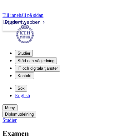
Till innehåll på sidan
Logga in
Studentwebben
Studier
Stöd och vägledning
IT och digitala tjänster
Kontakt
Sök
English
Meny
Diplomutdelning
Studier
Examen