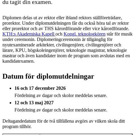
du tagit din examen.
Diplomen delas ut av rektor eller ibland rektors ställföreträdare,
prorektor. Under diplomutdelningen får du också höra tal av rektor
eller prorektor och av THS kårordförande eller vice kårordförande.
KTH:s Akademiska Kapell
och
Kongl. teknologkören
står för musik
under ceremonin. Diplomeringceremonin är tillgänglig för
nyutexaminerade arkitekter, civilingenjörer, civilingenjörer och
lärare, KPU, högskoleingenjörer, teknologie magistrar, teknologie
mastrar och även kandidater inom de program som avslutas med en
kandidatexamen.
Datum för diplomutdelningar
16 och 17 december 2026
Fördelning av dagar och skolor meddelas senare.
12 och 13 maj 2027
Fördelning av dagar och skolor meddelas senare.
Deltagandedatum för de två tillfällena avgörs av vilken skola ditt
program tillhör.