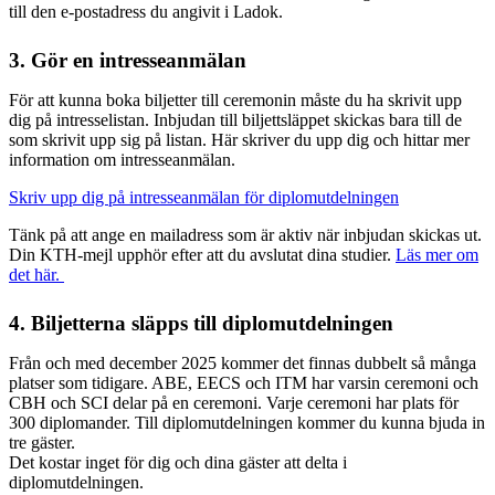
till den e-postadress du angivit i Ladok.
3. Gör en intresseanmälan
För att kunna boka biljetter till ceremonin måste du ha skrivit upp
dig på intresselistan. Inbjudan till biljettsläppet skickas bara till de
som skrivit upp sig på listan. Här skriver du upp dig och hittar mer
information om intresseanmälan.
Skriv upp dig på intresseanmälan för diplomutdelningen
Tänk på att ange en mailadress som är aktiv när inbjudan skickas ut.
Din KTH-mejl upphör efter att du avslutat dina studier.
Läs mer om
det här.
4. Biljetterna släpps till diplomutdelningen
Från och med december 2025 kommer det finnas dubbelt så många
platser som tidigare. ABE, EECS och ITM har varsin ceremoni och
CBH och SCI delar på en ceremoni. Varje ceremoni har plats för
300 diplomander. Till diplomutdelningen kommer du kunna bjuda in
tre gäster.
Det kostar inget för dig och dina gäster att delta i
diplomutdelningen.