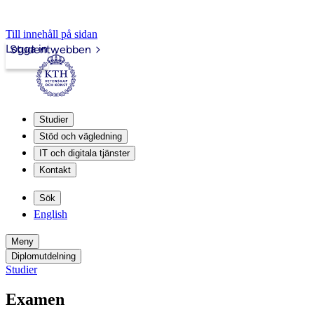
Till innehåll på sidan
Logga in
Studentwebben
Studier
Stöd och vägledning
IT och digitala tjänster
Kontakt
Sök
English
Meny
Diplomutdelning
Studier
Examen