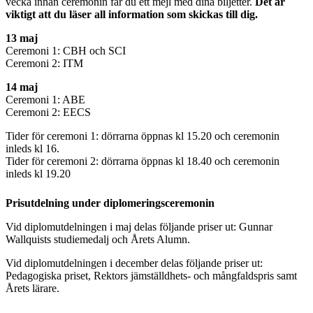
vecka innan ceremonin får du ett mejl med dina biljetter.
Det är
viktigt att du läser all information som skickas till dig.
13 maj
Ceremoni 1: CBH och SCI
Ceremoni 2: ITM
14 maj
Ceremoni 1: ABE
Ceremoni 2: EECS
Tider för ceremoni 1: dörrarna öppnas kl 15.20 och ceremonin
inleds kl 16.
Tider för ceremoni 2: dörrarna öppnas kl 18.40 och ceremonin
inleds kl 19.20
Prisutdelning under diplomeringsceremonin
Vid diplomutdelningen i maj delas följande priser ut: Gunnar
Wallquists studiemedalj och Årets Alumn.
Vid diplomutdelningen i december delas följande priser ut:
Pedagogiska priset, Rektors jämställdhets- och mångfaldspris samt
Årets lärare.