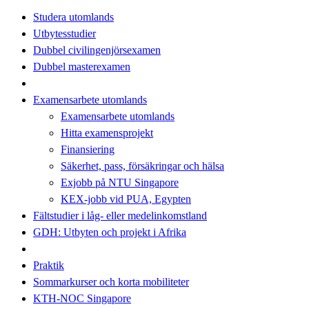
Studera utomlands
Utbytesstudier
Dubbel civilingenjörsexamen
Dubbel masterexamen
Examensarbete utomlands
Examensarbete utomlands
Hitta examensprojekt
Finansiering
Säkerhet, pass, försäkringar och hälsa
Exjobb på NTU Singapore
KEX-jobb vid PUA, Egypten
Fältstudier i låg- eller medelinkomstland
GDH: Utbyten och projekt i Afrika
Praktik
Sommarkurser och korta mobiliteter
KTH-NOC Singapore