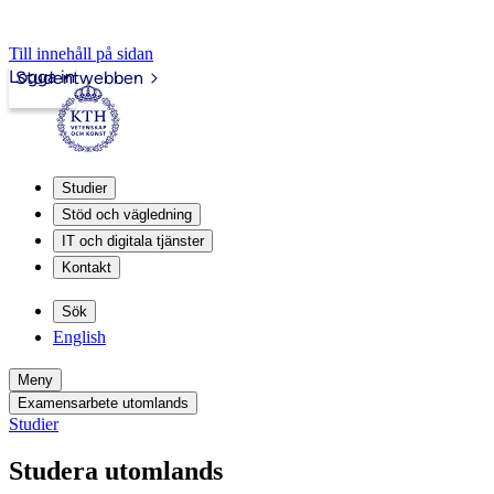
Till innehåll på sidan
Logga in
Studentwebben
Studier
Stöd och vägledning
IT och digitala tjänster
Kontakt
Sök
English
Meny
Examensarbete utomlands
Studier
Studera utomlands