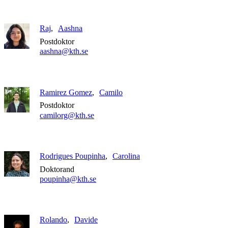
Raj
Aashna
Postdoktor
aashna@kth.se
Ramirez Gomez
Camilo
Postdoktor
camilorg@kth.se
Rodrigues Poupinha
Carolina
Doktorand
poupinha@kth.se
Rolando
Davide