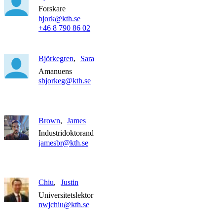
Forskare
bjork@kth.se
+46 8 790 86 02
Björkegren
Sara
Amanuens
sbjorkeg@kth.se
Brown
James
Industridoktorand
jamesbr@kth.se
Chiu
Justin
Universitetslektor
nwjchiu@kth.se