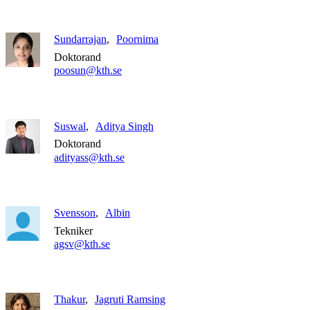
Sundarrajan
Poornima
Doktorand
poosun@kth.se
Suswal
Aditya Singh
Doktorand
adityass@kth.se
Svensson
Albin
Tekniker
agsv@kth.se
Thakur
Jagruti Ramsing