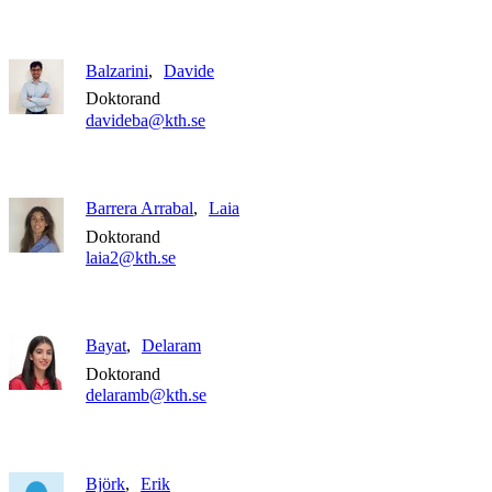
Balzarini
Davide
Doktorand
davideba@kth.se
Barrera Arrabal
Laia
Doktorand
laia2@kth.se
Bayat
Delaram
Doktorand
delaramb@kth.se
Björk
Erik