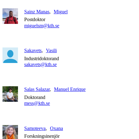
Sainz Manas
Miguel
Postdoktor
miguelsm@kth.se
Sakavets
Vasili
Industridoktorand
sakavets@kth.se
Salas Salazar
Manuel Enrique
Doktorand
mess@kth.se
Samoteeva
Oxana
Forskningsinenjör