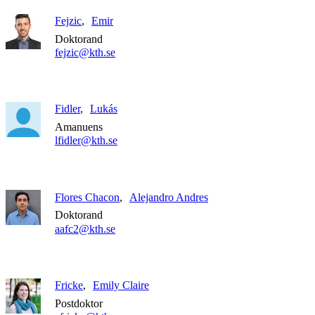
Fejzic
Emir
Doktorand
fejzic@kth.se
Fidler
Lukás
Amanuens
lfidler@kth.se
Flores Chacon
Alejandro Andres
Doktorand
aafc2@kth.se
Fricke
Emily Claire
Postdoktor