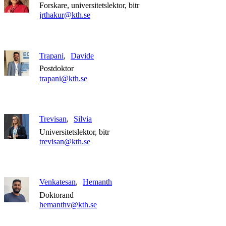
Forskare, universitetslektor, bitr
jrthakur@kth.se
Trapani
Davide
Postdoktor
trapani@kth.se
Trevisan
Silvia
Universitetslektor, bitr
trevisan@kth.se
Venkatesan
Hemanth
Doktorand
hemanthv@kth.se