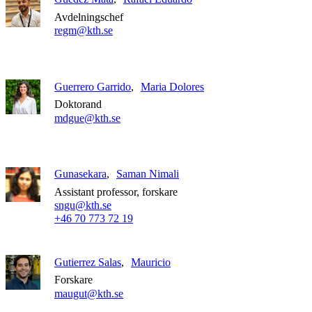
Avdelningschef
regm@kth.se
Guerrero Garrido
Maria Dolores
Doktorand
mdgue@kth.se
Gunasekara
Saman Nimali
Assistant professor, forskare
sngu@kth.se
+46 70 773 72 19
Gutierrez Salas
Mauricio
Forskare
maugut@kth.se