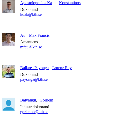
Apostolopoulos Kalkavouras
Konstantinos
Doktorand
koak@kth.se
Au
Max Francis
Amanuens
mfau@kth.se
Ballares Payonga
Lorenz Ray
Doktorand
payonga@kth.se
Balyaligil
Görkem
Industridoktorand
gorkemb@kth.se