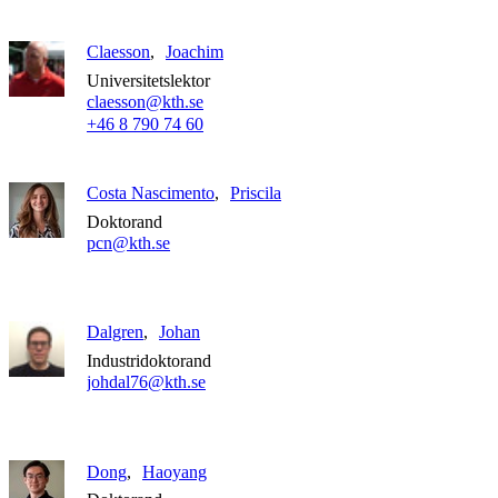
Claesson
Joachim
Universitetslektor
claesson@kth.se
+46 8 790 74 60
Costa Nascimento
Priscila
Doktorand
pcn@kth.se
Dalgren
Johan
Industridoktorand
johdal76@kth.se
Dong
Haoyang