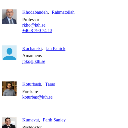
Khodabandeh
Rahmatollah
Professor
rkho@kth.se
+46 8 790 74 13
Kochanski
Jan Patrick
Amanuens
jpko@kth.se
Koturbash
Taras
Forskare
koturbas@kth.se
Kumavat
Parth Sanjay
Postdoktor