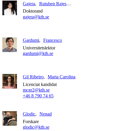
Gajera
Rutuben Rajeshbhai
Doktorand
gajera@kth.se
Gardumi
Francesco
Universitetslektor
gardumi@kth.se
Gil Ribeiro
Maria Carolina
Licenciat kandidat
mcgr2@kth.se
+46 8 790 74 65
Glodic
Nenad
Forskare
glodic@kth.se