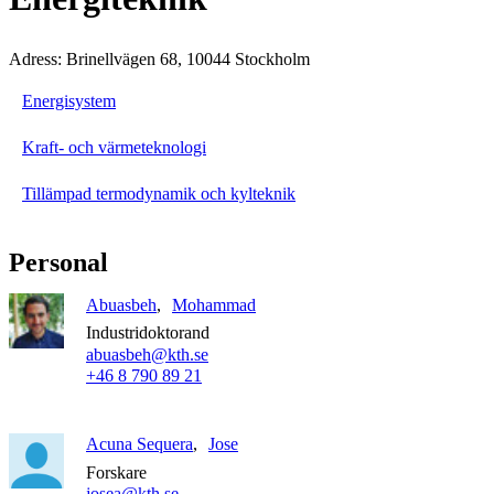
Adress: Brinellvägen 68, 10044 Stockholm
Energisystem
Kraft- och värmeteknologi
Tillämpad termodynamik och kylteknik
Personal
Abuasbeh
Mohammad
Industridoktorand
abuasbeh@kth.se
+46 8 790 89 21
Acuna Sequera
Jose
Forskare
josea@kth.se