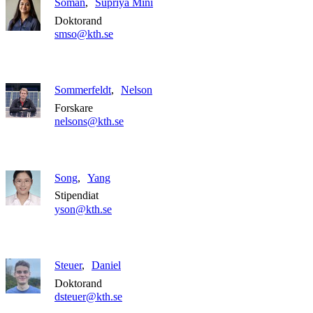
Soman
Supriya Mini
Doktorand
smso@kth.se
Sommerfeldt
Nelson
Forskare
nelsons@kth.se
Song
Yang
Stipendiat
yson@kth.se
Steuer
Daniel
Doktorand
dsteuer@kth.se