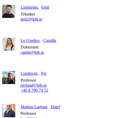
Lindström
Emil
Tekniker
peli2@kth.se
Lo Giudice
Camilla
Doktorand
camlg@kth.se
Lundqvist
Per
Professor
perlund@kth.se
+46 8 790 74 52
Madani Larijani
Hatef
Professor