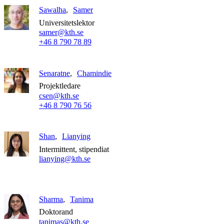
Sawalha
Samer
Universitetslektor
samer@kth.se
+46 8 790 78 89
Senaratne
Chamindie
Projektledare
csen@kth.se
+46 8 790 76 56
Shan
Lianying
Intermittent, stipendiat
lianying@kth.se
Sharma
Tanima
Doktorand
tanimas@kth.se