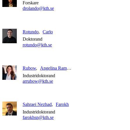
Forskare
drolando@kth.se
Rotundo
Carlo
Doktorand
rotundo@kth.se
Rubow
Angelina Ramona
Industridoktorand
arrubow@kth.se
Sahraei Nezhad
Farokh
Industridoktorand
farokhsn@kth.se