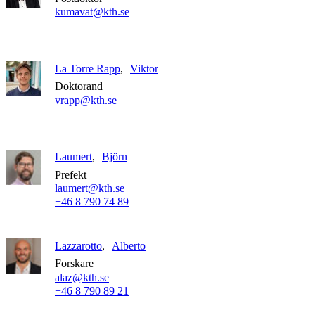
kumavat@kth.se
La Torre Rapp
Viktor
Doktorand
vrapp@kth.se
Laumert
Björn
Prefekt
laumert@kth.se
+46 8 790 74 89
Lazzarotto
Alberto
Forskare
alaz@kth.se
+46 8 790 89 21