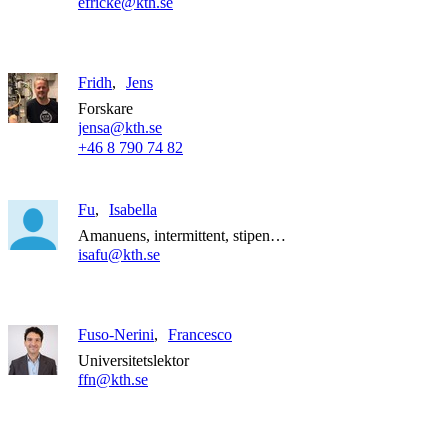
efricke@kth.se
Fridh
Jens
Forskare
jensa@kth.se
+46 8 790 74 82
Fu
Isabella
Amanuens, intermittent, stipendiat
isafu@kth.se
Fuso-Nerini
Francesco
Universitetslektor
ffn@kth.se