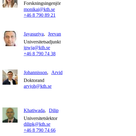
Forskningsingenjör
monikai@kth.se
+46 8 790 89 21
Jayasuriya
Jeevan
Universitetsadjunkt
jpwja@kth.se
+46 8 790 74 38
Johannisson
Arvid
Doktorand
arvjoh@kth.se
Khatiwada
Dilip
Universitetslektor
dilipk@kth.se
+46 8 790 74 66