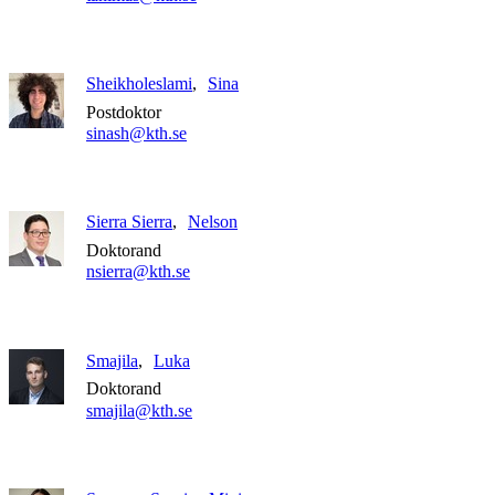
Sheikholeslami
Sina
Postdoktor
sinash@kth.se
Sierra Sierra
Nelson
Doktorand
nsierra@kth.se
Smajila
Luka
Doktorand
smajila@kth.se