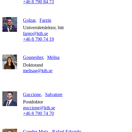
+46 8 790 84 73
Golzar
Farzin
Universitetslektor, bitr
fargo@kth.se
+46 8 790 74 19
Gounesher
Melisa
Doktorand
melisag@kth.se
Guccione
Salvatore
Postdoktor
guccione@kth.se
+46 8 790 74 70
Guedez Mata
Rafael Eduardo