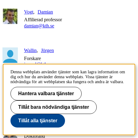
Vogt
Damian
Affilierad professor
damian@kth.se
Wallin
Jörgen
Forskare
jorwal@kth.se
+46 8 790 86 53
Denna webbplats använder tjänster som kan lagra information om
dig och hur du använder denna webbplats. Vissa tjänster är
nödvändiga för att webbplatsen ska fungera och andra är valbara.
Wang
Wujun
Hantera valbara tjänster
Forskare
wujun@kth.se
Tillåt bara nödvändiga tjänster
Tillåt alla tjänster
Wernersson
Louise
Doktorand