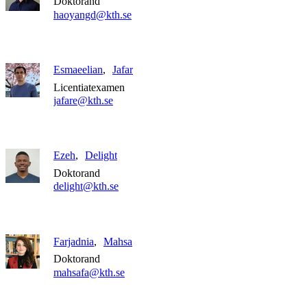
Doktorand
haoyangd@kth.se
Esmaeelian
Jafar
Licentiatexamen
jafare@kth.se
Ezeh
Delight
Doktorand
delight@kth.se
Farjadnia
Mahsa
Doktorand
mahsafa@kth.se