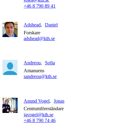
+46 8 790 89 41
Adshead
Daniel
Forskare
adshead@kth.se
Andreou
Sofia
Amanuens
sandreou@kth.se
Anund Vogel
Jonas
Centrumföreståndare
javogel@kth.se
+46 8 790 74 46