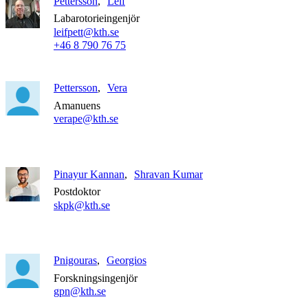
Pettersson
Leif
Labarotorieingenjör
leifpett@kth.se
+46 8 790 76 75
Pettersson
Vera
Amanuens
verape@kth.se
Pinayur Kannan
Shravan Kumar
Postdoktor
skpk@kth.se
Pnigouras
Georgios
Forskningsingenjör
gpn@kth.se