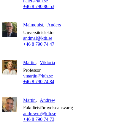
hatef@kth.se
+46 8 790 86 53
Malmquist
Anders
Unversitetslektor
andmal@kth.se
+46 8 790 74 47
Martin
Viktoria
Professor
vmartin@kth.se
+46 8 790 74 84
Martin
Andrew
Fakultetsförnyelseansvarig
andrewm@kth.se
+46 8 790 74 73