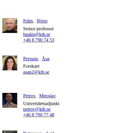
Palm
Björn
Senior professor
bpalm@kth.se
+46 8 790 74 53
Persson
Åsa
Forskare
asap2@kth.se
Petrov
Miroslav
Universitetsadjunkt
petrov@kth.se
+46 8 790 77 48