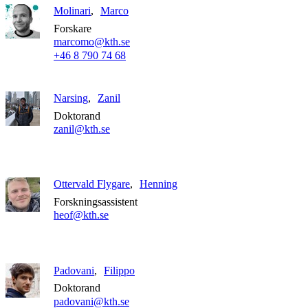
Molinari
Marco
Forskare
marcomo@kth.se
+46 8 790 74 68
Narsing
Zanil
Doktorand
zanil@kth.se
Ottervald Flygare
Henning
Forskningsassistent
heof@kth.se
Padovani
Filippo
Doktorand
padovani@kth.se