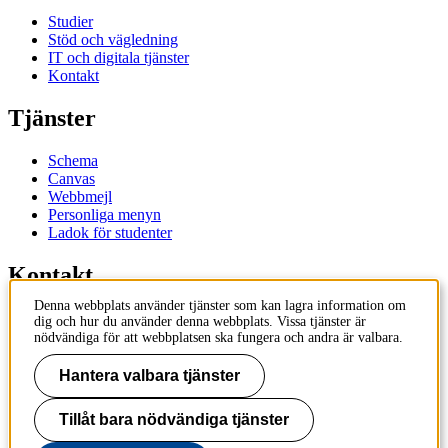
Studier
Stöd och vägledning
IT och digitala tjänster
Kontakt
Tjänster
Schema
Canvas
Webbmejl
Personliga menyn
Ladok för studenter
Kontakt
Denna webbplats använder tjänster som kan lagra information om
Kontakta utbildningsprogram
dig och hur du använder denna webbplats. Vissa tjänster är
Kontakta kurs
nödvändiga för att webbplatsen ska fungera och andra är valbara.
IT-support
KTH Entré
Hantera valbara tjänster
KTH Biblioteket
Tillåt bara nödvändiga tjänster
KTH
100 44 Stockholm