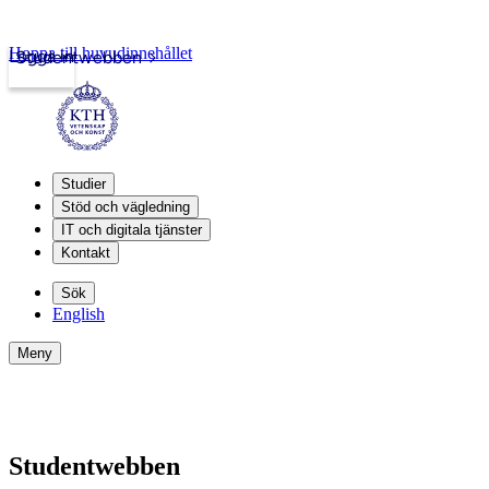
Hoppa till huvudinnehållet
Logga in
Studentwebben
Studier
Stöd och vägledning
IT och digitala tjänster
Kontakt
Sök
English
Meny
Studentwebben