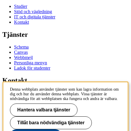
Studier
Stöd och vägledning
IT och digitala tjänster
Kontakt
Tjänster
Schema
Canvas
Webbmejl
Personliga menyn
Ladok för studenter
Kontakt
Denna webbplats använder tjänster som kan lagra information om
Kontakta utbildningsprogram
dig och hur du använder denna webbplats. Vissa tjänster är
Kontakta kurs
nödvändiga för att webbplatsen ska fungera och andra är valbara.
IT-support
KTH Entré
Hantera valbara tjänster
KTH Biblioteket
Tillåt bara nödvändiga tjänster
KTH
100 44 Stockholm