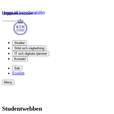
Hoppa till huvudinnehållet
Logga in
Studentwebben
Studier
Stöd och vägledning
IT och digitala tjänster
Kontakt
Sök
English
Meny
Studentwebben