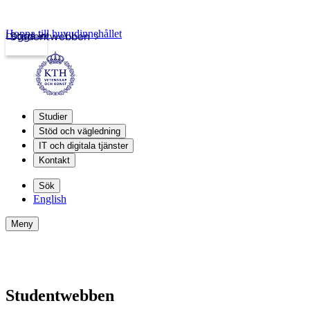
Hoppa till huvudinnehållet
Logga in
Studentwebben
Studier
Stöd och vägledning
IT och digitala tjänster
Kontakt
Sök
English
Meny
Studentwebben