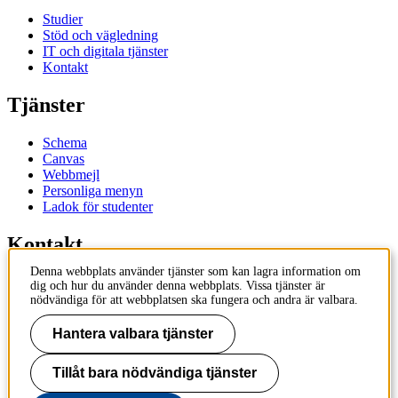
Studier
Stöd och vägledning
IT och digitala tjänster
Kontakt
Tjänster
Schema
Canvas
Webbmejl
Personliga menyn
Ladok för studenter
Kontakt
Denna webbplats använder tjänster som kan lagra information om
Kontakta utbildningsprogram
dig och hur du använder denna webbplats. Vissa tjänster är
Kontakta kurs
nödvändiga för att webbplatsen ska fungera och andra är valbara.
IT-support
KTH Entré
Hantera valbara tjänster
KTH Biblioteket
Tillåt bara nödvändiga tjänster
KTH
100 44 Stockholm