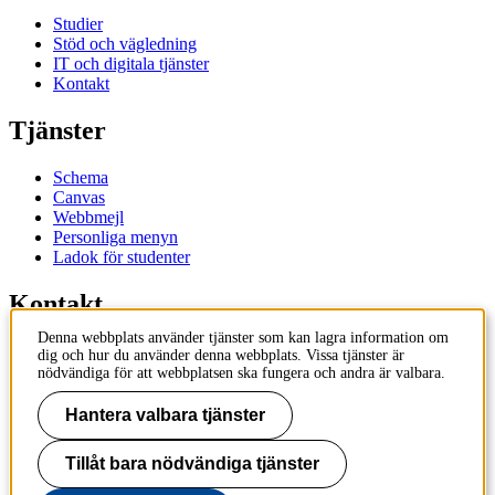
Studier
Stöd och vägledning
IT och digitala tjänster
Kontakt
Tjänster
Schema
Canvas
Webbmejl
Personliga menyn
Ladok för studenter
Kontakt
Denna webbplats använder tjänster som kan lagra information om
Kontakta utbildningsprogram
dig och hur du använder denna webbplats. Vissa tjänster är
Kontakta kurs
nödvändiga för att webbplatsen ska fungera och andra är valbara.
IT-support
KTH Entré
Hantera valbara tjänster
KTH Biblioteket
Tillåt bara nödvändiga tjänster
KTH
100 44 Stockholm