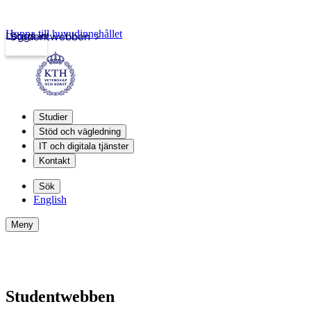
Hoppa till huvudinnehållet
Logga in
Studentwebben
Studier
Stöd och vägledning
IT och digitala tjänster
Kontakt
Sök
English
Meny
Studentwebben