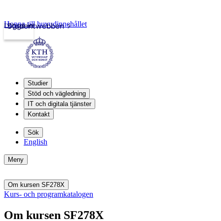
Hoppa till huvudinnehållet
Logga in
Studentwebben
Studier
Stöd och vägledning
IT och digitala tjänster
Kontakt
Sök
English
Meny
Om kursen SF278X
Kurs- och programkatalogen
Om kursen SF278X