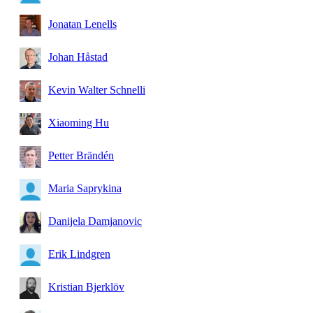
Jonatan Lenells
Johan Håstad
Kevin Walter Schnelli
Xiaoming Hu
Petter Brändén
Maria Saprykina
Danijela Damjanovic
Erik Lindgren
Kristian Bjerklöv