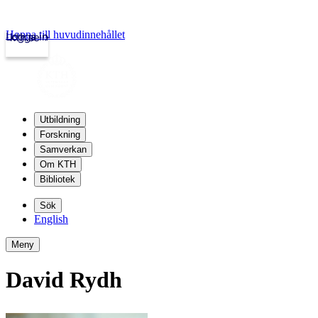
Hoppa till huvudinnehållet
Logga in
kth.se
Utbildning
Forskning
Samverkan
Om KTH
Bibliotek
Sök
English
Meny
David Rydh