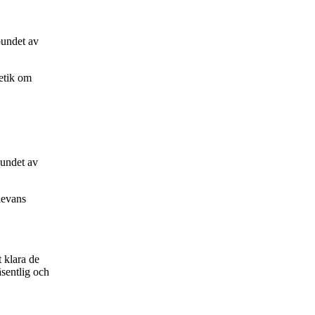
bundet av
setik om
bundet av
levans
 klara de
sentlig och