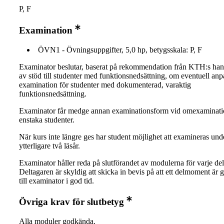
P, F
Examination
ÖVN1 - Övningsuppgifter, 5,0 hp, betygsskala: P, F
Examinator beslutar, baserat på rekommendation från KTH:s ha
av stöd till studenter med funktionsnedsättning, om eventuell an
examination för studenter med dokumenterad, varaktig
funktionsnedsättning.
Examinator får medge annan examinationsform vid omexaminati
enstaka studenter.
När kurs inte längre ges har student möjlighet att examineras und
ytterligare två läsår.
Examinator håller reda på slutförandet av modulerna för varje del
Deltagaren är skyldig att skicka in bevis på att ett delmoment är
till examinator i god tid.
Övriga krav för slutbetyg
Alla moduler godkända.