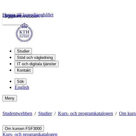
Hoppa till huvudinnehållet
Logga in
Studentwebben
Studier
Stöd och vägledning
IT och digitala tjänster
Kontakt
Sök
English
Meny
Studentwebben
Studier
Kurs- och programkatalogen
Om kurs
Om kursen FSF3000
Kurs- och programkatalogen