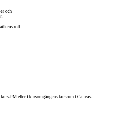
per och
an
tikens roll
ns kurs-PM eller i kursomgångens kursrum i Canvas.