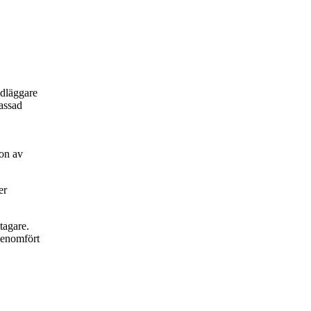
ndläggare
passad
on av
er
tagare.
 genomfört